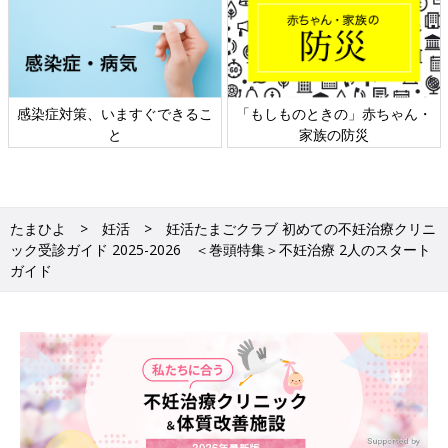
ん・
日本外来小児科学会リーフレッ
六星占術 細木かおりさんの
ト検討会
相談
たまひよ
妊活
妊活たまごクラブ 初めての不妊治療クリニ
ック受診ガイド 2025-2026 ＜巻頭特集＞不妊治療 2人のスタート
ガイド