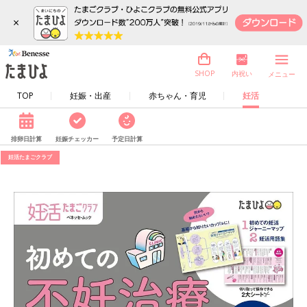
×
内祝い
SHOP
メニュー
TOP
妊娠・出産
赤ちゃん・育児
妊活
排卵日計算
妊娠チェッカー
予定日計算
妊活たまごクラブ