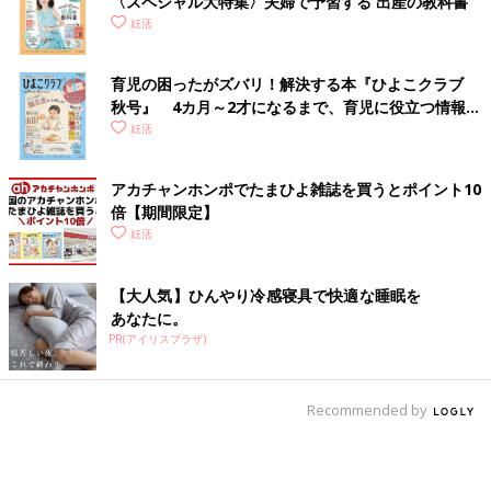
〈スペシャル大特集〉夫婦で予習する 出産の教科書
妊活
育児の困ったがズバリ！解決する本『ひよこクラブ
秋号』 4カ月～2才になるまで、育児に役立つ情報が
いっぱい！
妊活
アカチャンホンポでたまひよ雑誌を買うとポイント10
倍【期間限定】
妊活
【大人気】ひんやり冷感寝具で快適な睡眠を
あなたに。
PR(アイリスプラザ)
Recommended by