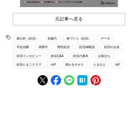
元記事へ戻る
婦人科（妊活）
妊娠力
体づくり（妊活）
データ
不妊治療
排卵日
男性妊活
妊活体験談
妊活のお金
妊活インタビュー
妊活Q&A
妊活の基本
お役立ち
妊活たまごクラブ
coff
授かるチカラ
たまひよ
loff