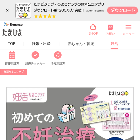
×
内祝い
SHOP
メニュー
TOP
妊娠・出産
赤ちゃん・育児
妊活
排卵日計算
妊娠チェッカー
予定日計算
妊活たまごクラブ