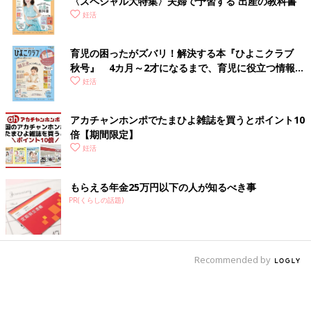
〈スペシャル大特集〉夫婦で予習する 出産の教科書
妊活
育児の困ったがズバリ！解決する本『ひよこクラブ
秋号』 4カ月～2才になるまで、育児に役立つ情報が
いっぱい！
妊活
アカチャンホンポでたまひよ雑誌を買うとポイント10
倍【期間限定】
妊活
もらえる年金25万円以下の人が知るべき事
PR(くらしの話題)
Recommended by