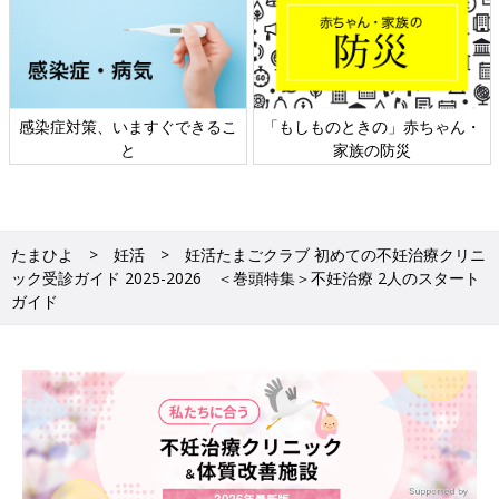
ん・
日本外来小児科学会リーフレッ
六星占術 細木かおりさんの人
ト検討会
相談
たまひよ
妊活
妊活たまごクラブ 初めての不妊治療クリニ
ック受診ガイド 2025-2026 ＜巻頭特集＞不妊治療 2人のスタート
ガイド