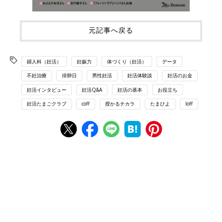
元記事へ戻る
婦人科（妊活）
妊娠力
体づくり（妊活）
データ
不妊治療
排卵日
男性妊活
妊活体験談
妊活のお金
妊活インタビュー
妊活Q&A
妊活の基本
お役立ち
妊活たまごクラブ
coff
授かるチカラ
たまひよ
loff