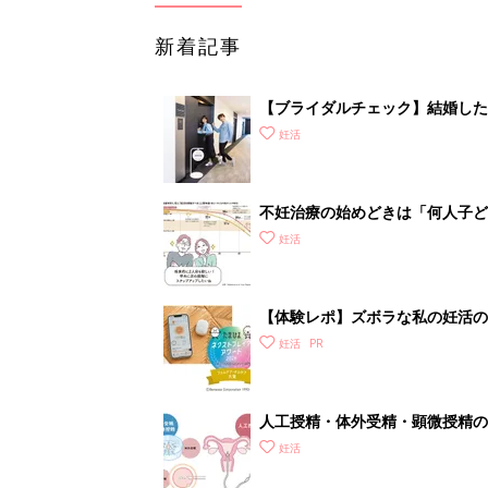
新着記事
【ブライダルチェック】結婚した
タートしよう
妊活
不妊治療の始めどきは「何人子ど
妊活
【体験レポ】ズボラな私の妊活の
妊活
人工授精・体外受精・顕微授精の
妊活