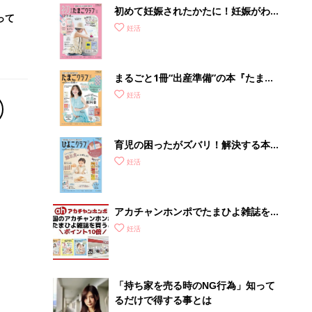
初めて妊娠されたかたに！妊娠がわか
って
ったら最初に読む本『初めてのたまご
妊活
クラブ 夏号』
まるごと1冊“出産準備”の本『たまご
クラブ 夏号』〈スペシャル大特集〉
妊活
夫婦で予習する 出産の教科書
育児の困ったがズバリ！解決する本
『ひよこクラブ 秋号』 4カ月～2才
妊活
になるまで、育児に役立つ情報がいっ
ぱい！
アカチャンホンポでたまひよ雑誌を買
うとポイント10倍【期間限定】
妊活
「持ち家を売る時のNG行為」知って
るだけで得する事とは