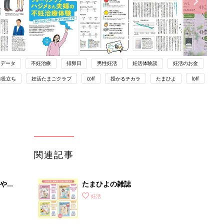
データ
不妊治療
排卵日
男性妊活
妊活体験談
妊活のお金
お役立ち
妊活たまごクラブ
coff
授かるチカラ
たまひよ
loff
関連記事
やす
たまひよの雑誌
っ
妊活