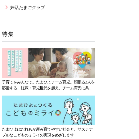
妊活たまごクラブ
特集
子育てをみんなで。たまひよチーム育児。頑張る2人を
応援する、妊娠・育児世代を超え、チーム育児に共感
する社会を目指していきます。
たまひよはだれもが産み育てやすい社会と、サステナ
ブルなこどものミライの実現をめざします