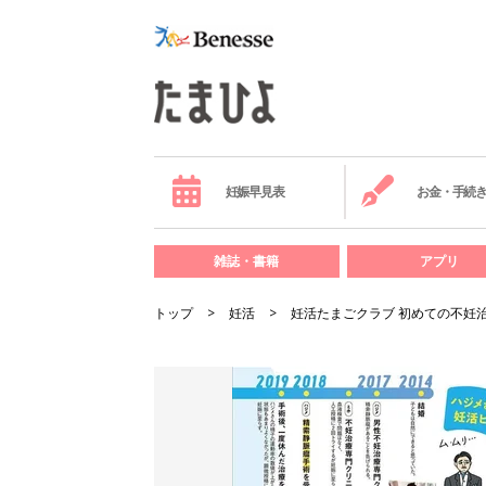
妊娠早見表
お金・手続
雑誌・書籍
アプリ
トップ
妊活
妊活たまごクラブ 初めての不妊治