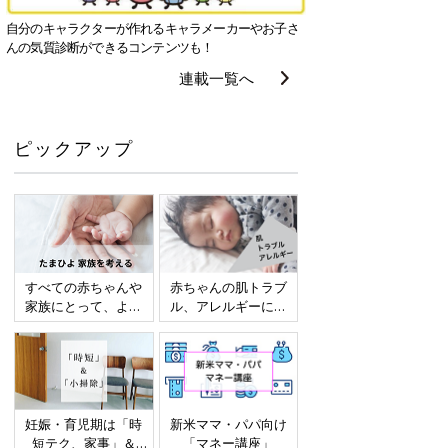
自分のキャラクターが作れるキャラメーカーやお子さ
んの気質診断ができるコンテンツも！
連載一覧へ
ピックアップ
すべての赤ちゃんや
赤ちゃんの肌トラブ
家族にとって、より
ル、アレルギーにつ
よい社会・環境とな
いて
ることをめざしてさ
まざまな課題を取材
し、発信していきま
す
妊娠・育児期は「時
新米ママ・パパ向け
短テク、家事」＆
「マネー講座」