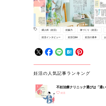
婦人科（妊活）
妊娠力
体づくり（妊活）
妊活インタビュー
妊活Q&A
妊活の基本
妊活の人気記事ランキング
不妊治療クリニック選びは「通い
さ」が大切！選び方、重要3カ条
妊活
て？