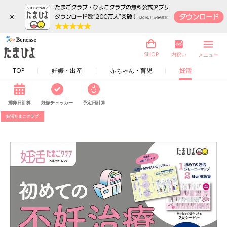
×
内祝い
SHOP
メニュー
TOP
妊娠・出産
赤ちゃん・育児
妊活
排卵日計算
妊娠チェッカー
予定日計算
妊活たまごクラブ