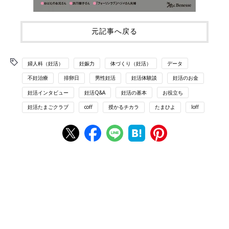
元記事へ戻る
婦人科（妊活）
妊娠力
体づくり（妊活）
データ
不妊治療
排卵日
男性妊活
妊活体験談
妊活のお金
妊活インタビュー
妊活Q&A
妊活の基本
お役立ち
妊活たまごクラブ
coff
授かるチカラ
たまひよ
loff