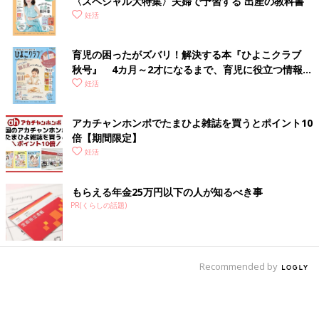
〈スペシャル大特集〉夫婦で予習する 出産の教科書
妊活
育児の困ったがズバリ！解決する本『ひよこクラブ
秋号』 4カ月～2才になるまで、育児に役立つ情報が
いっぱい！
妊活
アカチャンホンポでたまひよ雑誌を買うとポイント10
倍【期間限定】
妊活
もらえる年金25万円以下の人が知るべき事
PR(くらしの話題)
Recommended by