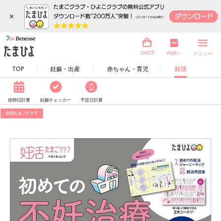
×
内祝い
SHOP
メニュー
TOP
妊娠・出産
赤ちゃん・育児
妊活
排卵日計算
妊娠チェッカー
予定日計算
妊活たまごクラブ