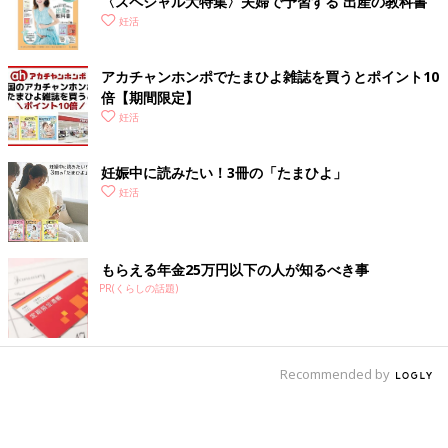
〈スペシャル大特集〉夫婦で予習する 出産の教科書
妊活
アカチャンホンポでたまひよ雑誌を買うとポイント10
倍【期間限定】
妊活
妊娠中に読みたい！3冊の「たまひよ」
妊活
もらえる年金25万円以下の人が知るべき事
PR(くらしの話題)
Recommended by