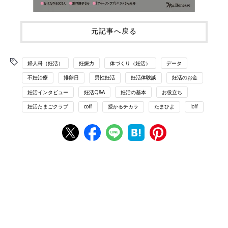
元記事へ戻る
婦人科（妊活）
妊娠力
体づくり（妊活）
データ
不妊治療
排卵日
男性妊活
妊活体験談
妊活のお金
妊活インタビュー
妊活Q&A
妊活の基本
お役立ち
妊活たまごクラブ
coff
授かるチカラ
たまひよ
loff