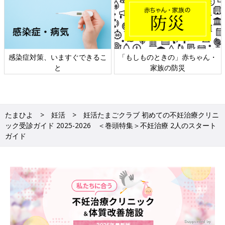
・
日本外来小児科学会リーフレッ
六星占術 細木かおりさんの人
ト検討会
相談
たまひよ
妊活
妊活たまごクラブ 初めての不妊治療クリニ
ック受診ガイド 2025-2026 ＜巻頭特集＞不妊治療 2人のスタート
ガイド