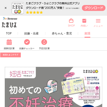
×
内祝い
SHOP
メニュー
TOP
妊娠・出産
赤ちゃん・育児
妊活
排卵日計算
妊娠チェッカー
予定日計算
妊活たまごクラブ