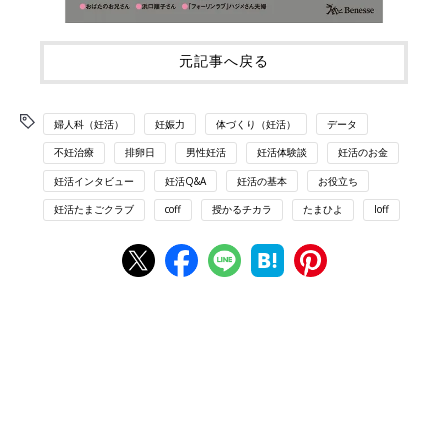
元記事へ戻る
婦人科（妊活）
妊娠力
体づくり（妊活）
データ
不妊治療
排卵日
男性妊活
妊活体験談
妊活のお金
妊活インタビュー
妊活Q&A
妊活の基本
お役立ち
妊活たまごクラブ
coff
授かるチカラ
たまひよ
loff