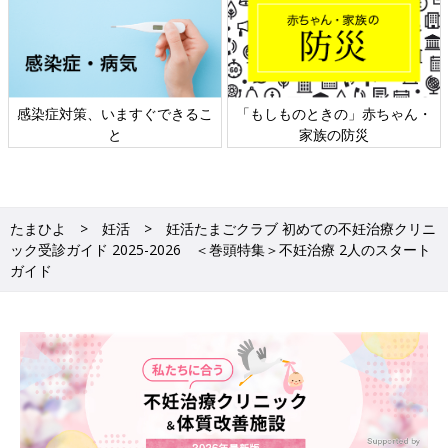
・
日本外来小児科学会リーフレッ
六星占術 細木かおりさんの人生
ト検討会
相談
たまひよ
妊活
妊活たまごクラブ 初めての不妊治療クリニ
ック受診ガイド 2025-2026 ＜巻頭特集＞不妊治療 2人のスタート
ガイド