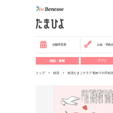
妊娠早見表
お金・手続
雑誌・書籍
アプリ
トップ
妊活
妊活たまごクラブ 初めての不妊治