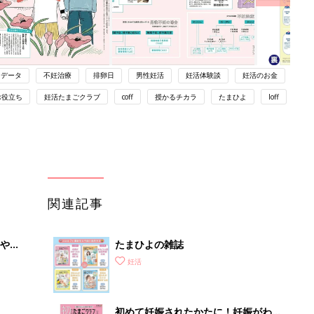
データ
不妊治療
排卵日
男性妊活
妊活体験談
妊活のお金
お役立ち
妊活たまごクラブ
coff
授かるチカラ
たまひよ
loff
関連記事
やす
たまひよの雑誌
っ
妊活
初めて妊娠されたかたに！妊娠がわか