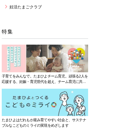
妊活たまごクラブ
特集
子育てをみんなで。たまひよチーム育児。頑張る2人を
応援する、妊娠・育児世代を超え、チーム育児に共感
する社会を目指していきます。
たまひよはだれもが産み育てやすい社会と、サステナ
ブルなこどものミライの実現をめざします