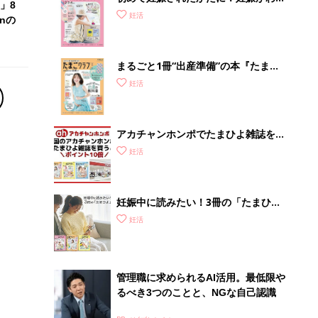
」8
ったら最初に読む本『初めてのたまご
妊活
nの
クラブ 夏号』
まるごと1冊“出産準備”の本『たまご
クラブ 夏号』〈スペシャル大特集〉
妊活
夫婦で予習する 出産の教科書
アカチャンホンポでたまひよ雑誌を買
うとポイント10倍【期間限定】
妊活
妊娠中に読みたい！3冊の「たまひ
よ」
妊活
管理職に求められるAI活用。最低限や
るべき3つのことと、NGな自己認識