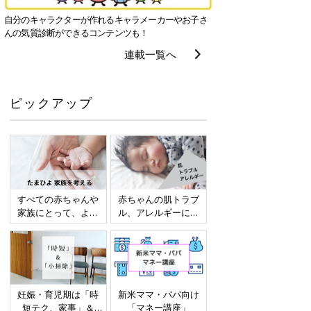
自分のキャラクターが作れるキャラメーカーやお子さ
んの気質診断ができるコンテンツも！
連載一覧へ
ピックアップ
すべての赤ちゃんや
赤ちゃんの肌トラブ
家族にとって、より
ル、アレルギーにつ
よい社会・環境とな
いて
ることをめざしてさ
まざまな課題を取材
し、発信していきま
す
妊娠・育児期は「時
新米ママ・パパ向け
短テク、家事」＆
「マネー講座」