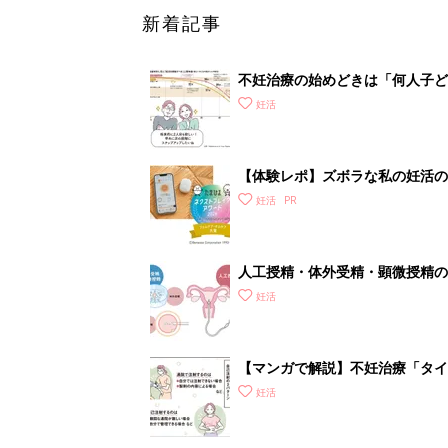
新着記事
不妊治療の始めどきは「何人子ど
妊活
【体験レポ】ズボラな私の妊活の
妊活
人工授精・体外受精・顕微授精の
妊活
【マンガで解説】不妊治療「タイ
診ガイドSTEP3
妊活