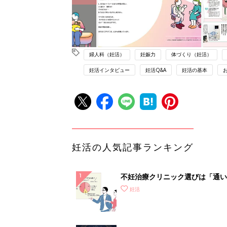
婦人科（妊活）
妊娠力
体づくり（妊活）
妊活インタビュー
妊活Q&A
妊活の基本
妊活の人気記事ランキング
不妊治療クリニック選びは「通い
さ」が大切！選び方、重要3カ条
妊活
て？