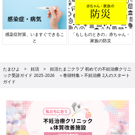
ん・
日本外来小児科学会リーフレッ
六星占術 細木かおりさんの
ト検討会
相談
たまひよ
妊活
妊活たまごクラブ 初めての不妊治療クリニ
ック受診ガイド 2025-2026 ＜巻頭特集＞不妊治療 2人のスタート
ガイド