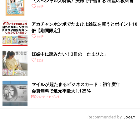
〈スペシャル大特集〉夫婦で予習する 出産の教科書
妊活
アカチャンホンポでたまひよ雑誌を買うとポイント10
倍【期間限定】
妊活
妊娠中に読みたい！3冊の「たまひよ」
妊活
マイルが超たまるビジネスカード！初年度年
会費無料で還元率最大1.125%
PR(クレディセゾン)
Recommended by