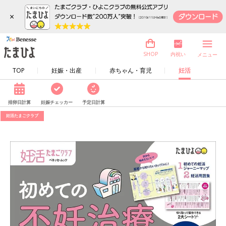
×
内祝い
SHOP
メニュー
TOP
妊娠・出産
赤ちゃん・育児
妊活
排卵日計算
妊娠チェッカー
予定日計算
妊活たまごクラブ