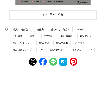
元記事へ戻る
婦人科（妊活）
妊娠力
体づくり（妊活）
データ
不妊治療
排卵日
男性妊活
妊活体験談
妊活のお金
妊活インタビュー
妊活Q&A
妊活の基本
お役立ち
妊活たまごクラブ
coff
授かるチカラ
たまひよ
loff