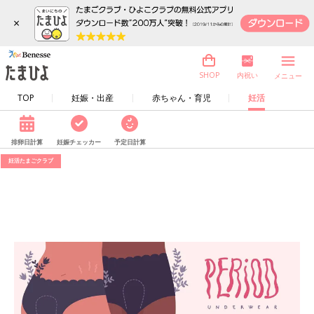
×
内祝い
SHOP
メニュー
TOP
妊娠・出産
赤ちゃん・育児
妊活
排卵日計算
妊娠チェッカー
予定日計算
妊活たまごクラブ