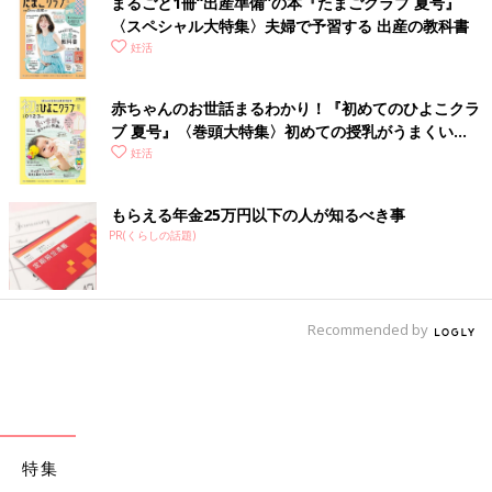
まるごと1冊“出産準備”の本『たまごクラブ 夏号』
〈スペシャル大特集〉夫婦で予習する 出産の教科書
妊活
赤ちゃんのお世話まるわかり！『初めてのひよこクラ
ブ 夏号』〈巻頭大特集〉初めての授乳がうまくい
く！ おっぱい・ミルクの基本と夏のトラブル 解決テ
妊活
ク
もらえる年金25万円以下の人が知るべき事
PR(くらしの話題)
Recommended by
特集