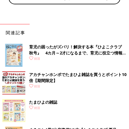
関連記事
育児の困ったがズバリ！解決する本『ひよこクラブ
秋号』 4カ月～2才になるまで、育児に役立つ情報が
いっぱい！
妊活
アカチャンホンポでたまひよ雑誌を買うとポイント10
倍【期間限定】
妊活
たまひよの雑誌
妊活