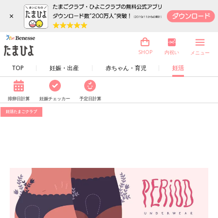
×
内祝い
SHOP
メニュー
TOP
妊娠・出産
赤ちゃん・育児
妊活
排卵日計算
妊娠チェッカー
予定日計算
妊活たまごクラブ