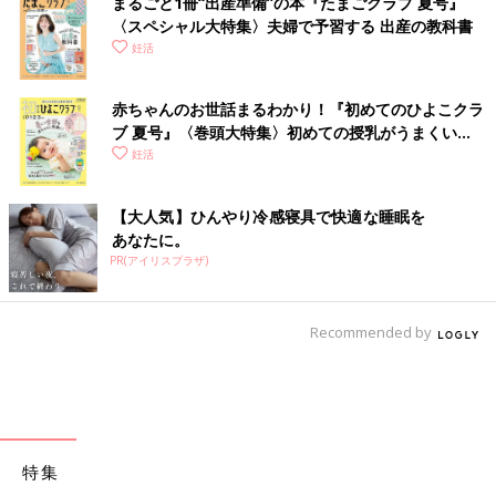
まるごと1冊“出産準備”の本『たまごクラブ 夏号』
〈スペシャル大特集〉夫婦で予習する 出産の教科書
妊活
赤ちゃんのお世話まるわかり！『初めてのひよこクラ
ブ 夏号』〈巻頭大特集〉初めての授乳がうまくい
く！ おっぱい・ミルクの基本と夏のトラブル 解決テ
妊活
ク
【大人気】ひんやり冷感寝具で快適な睡眠を
あなたに。
PR(アイリスプラザ)
Recommended by
特集