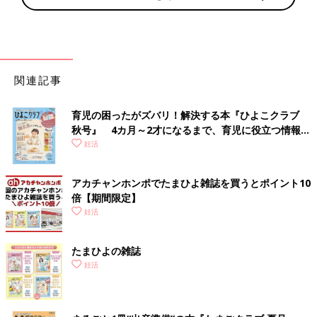
関連記事
育児の困ったがズバリ！解決する本『ひよこクラブ
秋号』 4カ月～2才になるまで、育児に役立つ情報が
いっぱい！
妊活
アカチャンホンポでたまひよ雑誌を買うとポイント10
倍【期間限定】
妊活
たまひよの雑誌
妊活