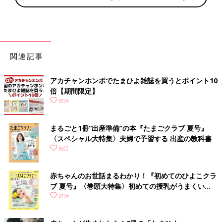
関連記事
アカチャンホンポでたまひよ雑誌を買うとポイント10
倍【期間限定】
妊活
まるごと1冊“出産準備”の本『たまごクラブ 夏号』
〈スペシャル大特集〉夫婦で予習する 出産の教科書
妊活
赤ちゃんのお世話まるわかり！『初めてのひよこクラ
ブ 夏号』〈巻頭大特集〉初めての授乳がうまくい
く！ おっぱい・ミルクの基本と夏のトラブル 解決テ
妊活
ク