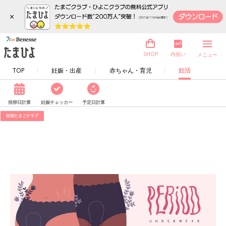
×
内祝い
SHOP
メニュー
TOP
妊娠・出産
赤ちゃん・育児
妊活
排卵日計算
妊娠チェッカー
予定日計算
妊活たまごクラブ