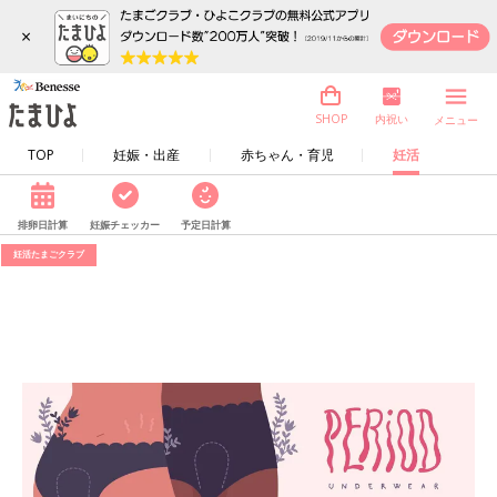
×
内祝い
SHOP
メニュー
TOP
妊娠・出産
赤ちゃん・育児
妊活
排卵日計算
妊娠チェッカー
予定日計算
妊活たまごクラブ