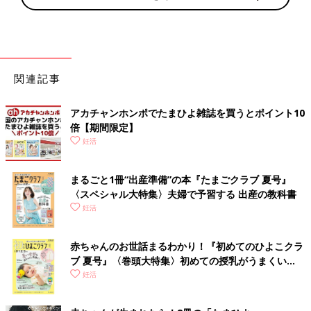
関連記事
アカチャンホンポでたまひよ雑誌を買うとポイント10
倍【期間限定】
妊活
まるごと1冊“出産準備”の本『たまごクラブ 夏号』
〈スペシャル大特集〉夫婦で予習する 出産の教科書
妊活
赤ちゃんのお世話まるわかり！『初めてのひよこクラ
ブ 夏号』〈巻頭大特集〉初めての授乳がうまくい
く！ おっぱい・ミルクの基本と夏のトラブル 解決テ
妊活
ク