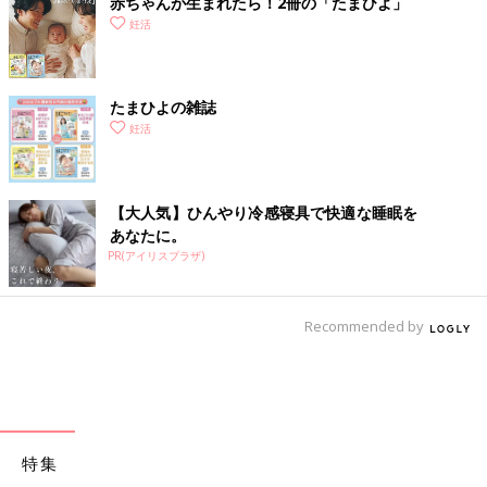
赤ちゃんが生まれたら！2冊の「たまひよ」
妊活
たまひよの雑誌
妊活
【大人気】ひんやり冷感寝具で快適な睡眠を
あなたに。
PR(アイリスプラザ)
Recommended by
特集