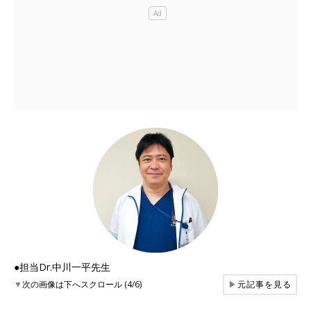
●担当Dr.中川一平先生
▼
次の画像は下へスクロール (4/6)
▶
元記事を見る