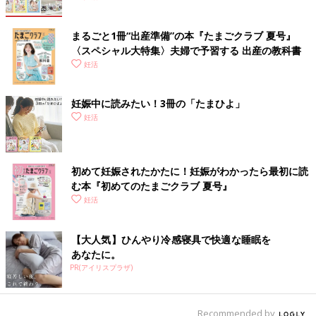
まるごと1冊“出産準備”の本『たまごクラブ 夏号』
〈スペシャル大特集〉夫婦で予習する 出産の教科書
妊活
妊娠中に読みたい！3冊の「たまひよ」
妊活
初めて妊娠されたかたに！妊娠がわかったら最初に読
む本『初めてのたまごクラブ 夏号』
妊活
【大人気】ひんやり冷感寝具で快適な睡眠を
あなたに。
PR(アイリスプラザ)
Recommended by