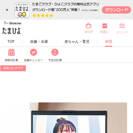
×
内祝い
SHOP
メニュー
TOP
妊娠・出産
赤ちゃん・育児
妊活
排卵日計算
妊娠チェッカー
予定日計算
妊活たまごクラブ