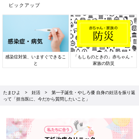
ピックアップ
赤ちゃん・
日本外来小児科学会リーフレッ
六星占術 細木かおりさ
ト検討会
相談
たまひよ
妊活
第一子誕生・やしろ優 自身の妊活を振り返
って「担当医に、今だから質問したいこと」