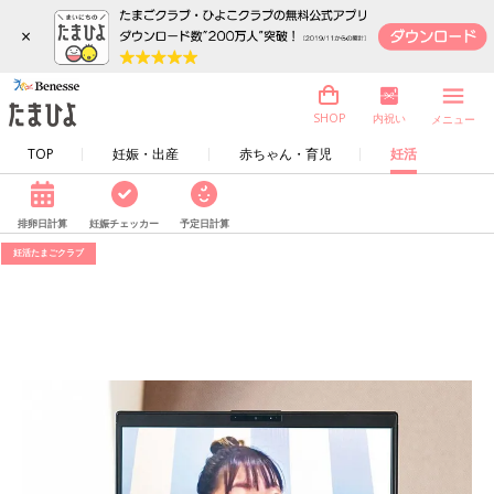
×
内祝い
SHOP
メニュー
TOP
妊娠・出産
赤ちゃん・育児
妊活
排卵日計算
妊娠チェッカー
予定日計算
妊活たまごクラブ