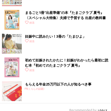
まるごと1冊“出産準備”の本『たまごクラブ 夏号』
〈スペシャル大特集〉夫婦で予習する 出産の教科書
妊活
妊娠中に読みたい！3冊の「たまひよ」
妊活
初めて妊娠されたかたに！妊娠がわかったら最初に読
む本『初めてのたまごクラブ 夏号』
妊活
もらえる年金25万円以下の人が知るべき事
PR(くらしの話題)
Recommended by