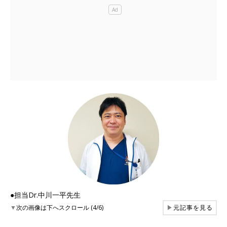
●担当Dr.中川一平先生
▼
次の画像は下へスクロール (4/6)
▶
元記事を見る