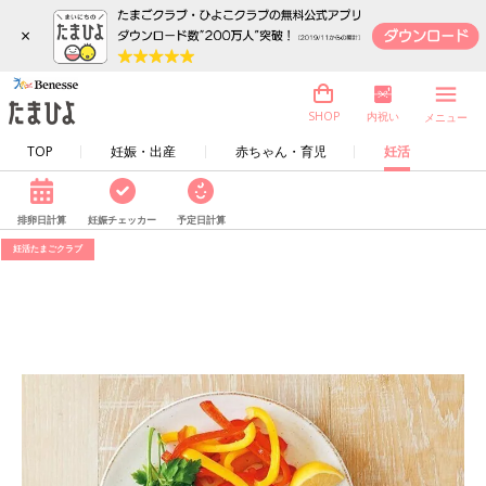
×
内祝い
SHOP
メニュー
TOP
妊娠・出産
赤ちゃん・育児
妊活
排卵日計算
妊娠チェッカー
予定日計算
妊活たまごクラブ