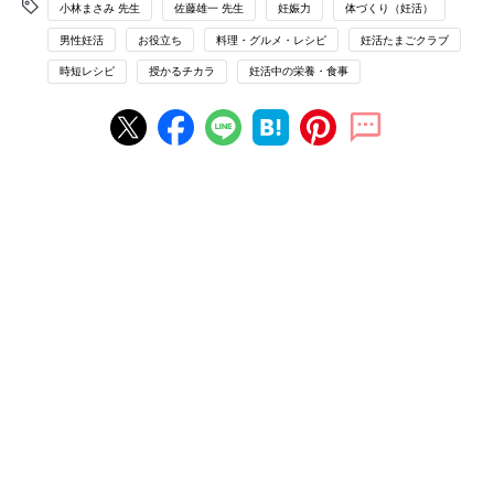
小林まさみ 先生
佐藤雄一 先生
妊娠力
体づくり（妊活）
男性妊活
お役立ち
料理・グルメ・レシピ
妊活たまごクラブ
時短レシピ
授かるチカラ
妊活中の栄養・食事