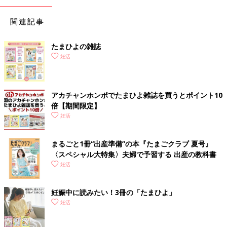
関連記事
たまひよの雑誌
妊活
アカチャンホンポでたまひよ雑誌を買うとポイント10
倍【期間限定】
妊活
まるごと1冊“出産準備”の本『たまごクラブ 夏号』
〈スペシャル大特集〉夫婦で予習する 出産の教科書
妊活
妊娠中に読みたい！3冊の「たまひよ」
妊活