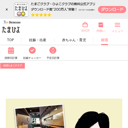
×
内祝い
SHOP
メニュー
TOP
妊娠・出産
赤ちゃん・育児
妊活
排卵日計算
妊娠チェッカー
予定日計算
妊活たまごクラブ