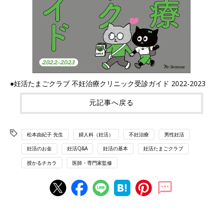
●妊活たまごクラブ 不妊治療クリニック受診ガイド 2022-2023
元記事へ戻る
松本由紀子 先生
婦人科（妊活）
不妊治療
男性妊活
妊活のお金
妊活Q&A
妊活の基本
妊活たまごクラブ
授かるチカラ
医師・専門家監修