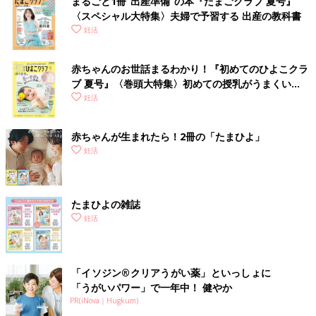
まるごと1冊“出産準備”の本『たまごクラブ 夏号』
〈スペシャル大特集〉夫婦で予習する 出産の教科書
妊活
赤ちゃんのお世話まるわかり！『初めてのひよこクラ
ブ 夏号』〈巻頭大特集〉初めての授乳がうまくい
く！ おっぱい・ミルクの基本と夏のトラブル 解決テ
妊活
ク
赤ちゃんが生まれたら！2冊の「たまひよ」
妊活
たまひよの雑誌
妊活
「イソジン®クリアうがい薬」といっしょに
「うがいパワー」で一年中！ 健やか
PR(iNova｜Hugkum)