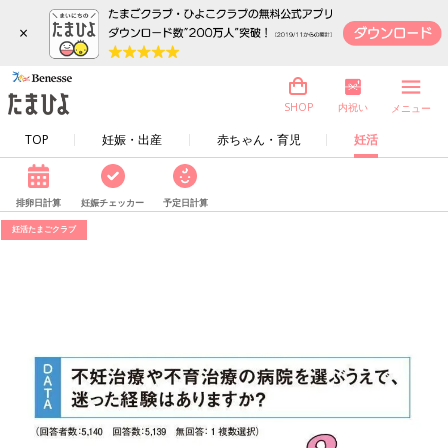
×
内祝い
SHOP
メニュー
TOP
妊娠・出産
赤ちゃん・育児
妊活
排卵日計算
妊娠チェッカー
予定日計算
妊活たまごクラブ