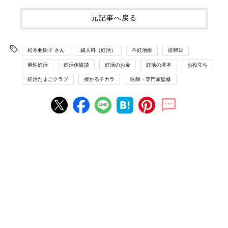
元記事へ戻る
松本亜樹子 さん
婦人科（妊活）
不妊治療
排卵日
男性妊活
妊活体験談
妊活のお金
妊活の基本
お役立ち
妊活たまごクラブ
授かるチカラ
医師・専門家監修