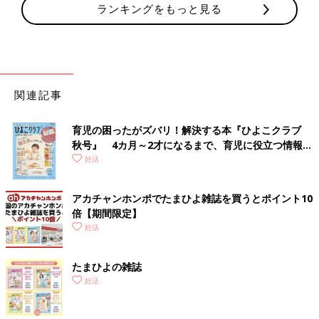
ランキングをもっと見る
関連記事
育児の困ったがズバリ！解決する本『ひよこクラブ
秋号』 4カ月～2才になるまで、育児に役立つ情報が
いっぱい！
妊活
アカチャンホンポでたまひよ雑誌を買うとポイント10
倍【期間限定】
妊活
たまひよの雑誌
妊活