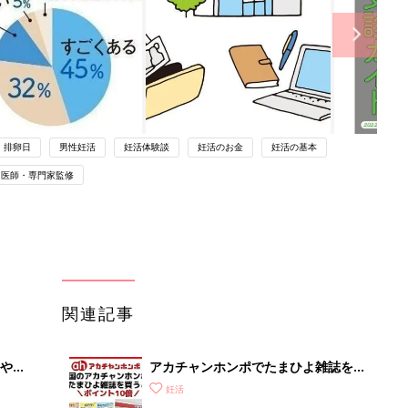
排卵日
男性妊活
妊活体験談
妊活のお金
妊活の基本
医師・専門家監修
関連記事
やす
アカチャンホンポでたまひよ雑誌を買
っ
うとポイント10倍【期間限定】
妊活