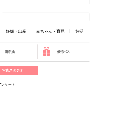
妊娠・出産
赤ちゃん・育児
妊活
離乳食
優待パス
写真スタジオ
アンケート