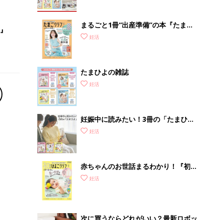
まるごと1冊“出産準備”の本『たまご
』
クラブ 夏号』〈スペシャル大特集〉
妊活
夫婦で予習する 出産の教科書
たまひよの雑誌
妊活
妊娠中に読みたい！3冊の「たまひ
よ」
妊活
赤ちゃんのお世話まるわかり！『初め
てのひよこクラブ 夏号』〈巻頭大特
妊活
集〉初めての授乳がうまくいく！ お
っぱい・ミルクの基本と夏のトラブル
解決テク
次に買うならどれがいい？最新ロボッ