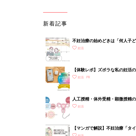
新着記事
不妊治療の始めどきは「何人子ど
妊活
【体験レポ】ズボラな私の妊活の
妊活
人工授精・体外受精・顕微授精の
妊活
【マンガで解説】不妊治療「タイ
診ガイドSTEP3
妊活