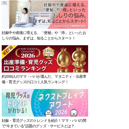
妊娠中や産後に増える、「便秘」や「痔」といったお
しりの悩み。まずは、知ることからスタート！
約2000人のママ・パパが選んだ、マタニティ・出産準
備・育児グッズの口コミ人気ランキング！
妊娠・育児グッズのトレンドを紹介！ママ・パパの間
で“今きている”話題のグッズ・サービスとは？