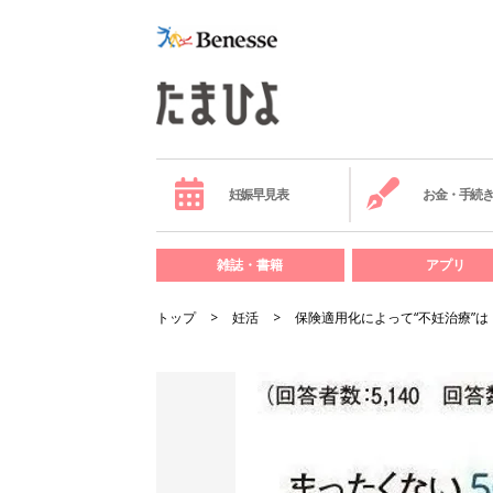
妊娠早見表
お金・手続
雑誌・書籍
アプリ
トップ
妊活
保険適用化によって“不妊治療”