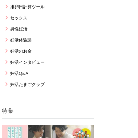
排卵日計算ツール
セックス
男性妊活
妊活体験談
妊活のお金
妊活インタビュー
妊活Q&A
妊活たまごクラブ
特集