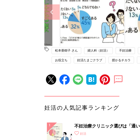
松本亜樹子 さん
婦人科（妊活）
不妊治療
お役立ち
妊活たまごクラブ
授かるチカラ
妊活の人気記事ランキング
不妊治療クリニック選びは「通い
さ」が大切！選び方、重要3カ条
妊活
て？