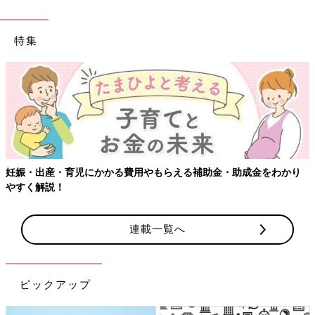
特集
出産・育児にかかる費用やもらえる補助金・助成金をわかり
【ワク
解説！
連載一覧へ
ピックアップ