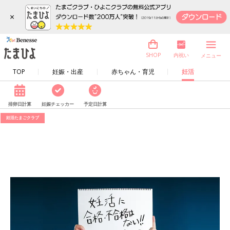
×
内祝い
SHOP
メニュー
TOP
妊娠・出産
赤ちゃん・育児
妊活
排卵日計算
妊娠チェッカー
予定日計算
妊活たまごクラブ