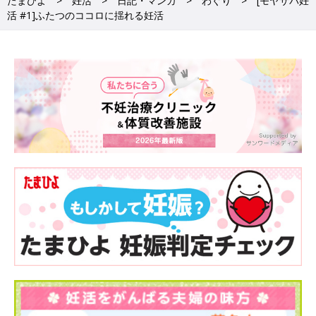
たまひよ
妊活
日記・マンガ
わぐり
[モヤサバ妊
活 #1]ふたつのココロに揺れる妊活