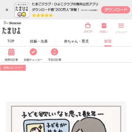
×
内祝い
SHOP
メニュー
TOP
妊娠・出産
赤ちゃん・育児
妊活
排卵日計算
妊娠チェッカー
予定日計算
妊活たまごクラブ