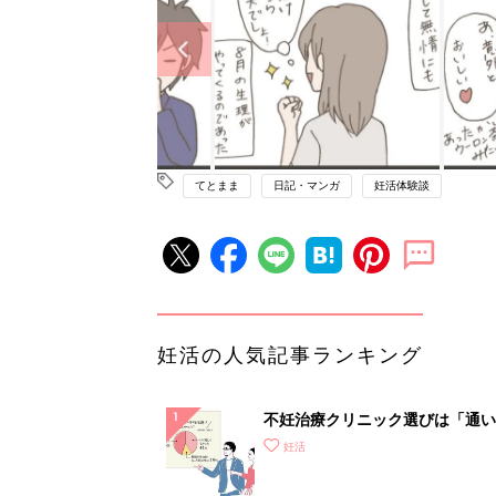
てとまま
日記・マンガ
妊活体験談
妊活の人気記事ランキング
不妊治療クリニック選びは「通い
さ」が大切！選び方、重要3カ条
妊活
て？