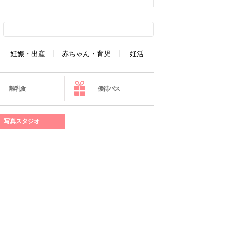
妊娠・出産
赤ちゃん・育児
妊活
離乳食
優待パス
写真スタジオ