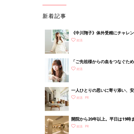
新着記事
《中川翔子》体外受精にチャレン
した！」
妊活
「ご先祖様からの血をつなぐため
から2年後に不妊治療をスタート
妊活
一人ひとりの思いに寄り添い、
ック】
妊活
開院から20年以上。平日は19
レディースクリニック
妊活