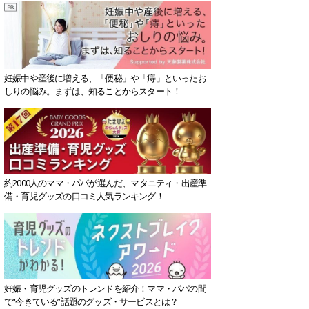
妊娠中や産後に増える、「便秘」や「痔」といったお
しりの悩み。まずは、知ることからスタート！
約2000人のママ・パパが選んだ、マタニティ・出産準
備・育児グッズの口コミ人気ランキング！
妊娠・育児グッズのトレンドを紹介！ママ・パパの間
で“今きている”話題のグッズ・サービスとは？