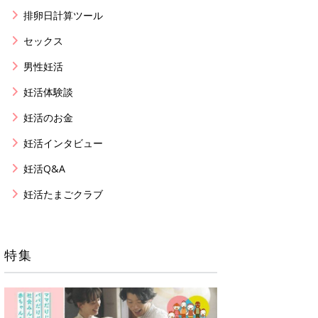
排卵日計算ツール
セックス
男性妊活
妊活体験談
妊活のお金
妊活インタビュー
妊活Q&A
妊活たまごクラブ
特集