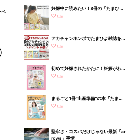
妊娠中に読みたい！3冊の「たまひ
レベ
よ」
妊活
アカチャンホンポでたまひよ雑誌を買
うとポイント10倍【期間限定】
妊活
初めて妊娠されたかたに！妊娠がわか
ったら最初に読む本『初めてのたまご
妊活
クラブ 夏号』
まるごと1冊“出産準備”の本『たまご
クラブ 夏号』〈スペシャル大特集〉
妊活
夫婦で予習する 出産の教科書
堅牢さ・コスパだけじゃない最新「ar
rows」事情