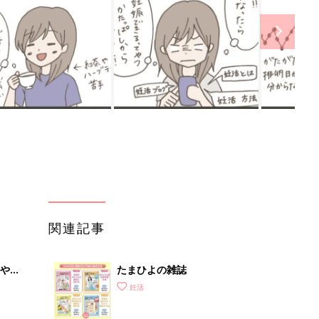
関連記事
やす
たまひよの雑誌
っ
妊活