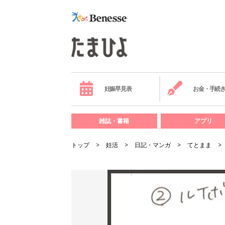
妊娠早見表
お金・手続
雑誌・書籍
アプリ
トップ
妊活
日記・マンガ
てとまま