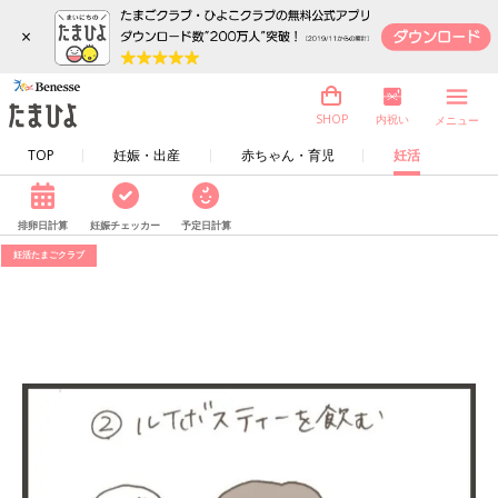
×
内祝い
SHOP
メニュー
TOP
妊娠・出産
赤ちゃん・育児
妊活
排卵日計算
妊娠チェッカー
予定日計算
妊活たまごクラブ