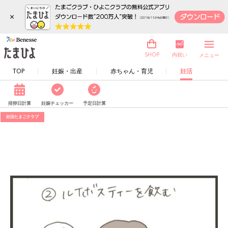
×
内祝い
SHOP
メニュー
TOP
妊娠・出産
赤ちゃん・育児
妊活
排卵日計算
妊娠チェッカー
予定日計算
妊活たまごクラブ