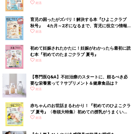
妊活
育児の困ったがズバリ！解決する本『ひよこクラブ
秋号』 4カ月～2才になるまで、育児に役立つ情報が
いっぱい！
妊活
初めて妊娠されたかたに！妊娠がわかったら最初に読
む本『初めてのたまごクラブ 夏号』
妊活
【専門医Q&A】不妊治療のスタートに、頼るべき必
要な栄養素って？サプリメント＆健康食品は？
妊活
赤ちゃんのお世話まるわかり！『初めてのひよこクラ
ブ 夏号』〈巻頭大特集〉初めての授乳がうまくい
く！ おっぱい・ミルクの基本と夏のトラブル 解決テ
妊活
ク