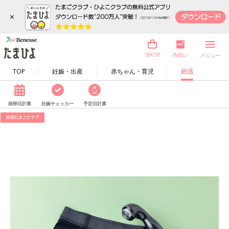
×
内祝い
SHOP
メニュー
TOP
妊娠・出産
赤ちゃん・育児
妊活
排卵日計算
妊娠チェッカー
予定日計算
妊活たまごクラブ