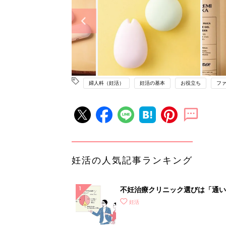
婦人科（妊活）
妊活の基本
お役立ち
フ
妊活の人気記事ランキング
不妊治療クリニック選びは「通い
さ」が大切！選び方、重要3カ条
妊活
て？