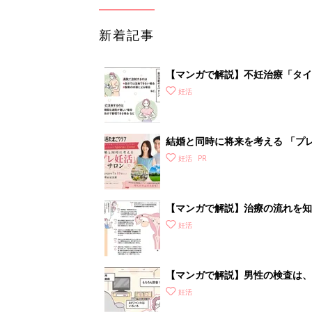
新着記事
【マンガで解説】不妊治療「タイ
診ガイドSTEP3
妊活
結婚と同時に将来を考える 「プレ
妊活
【マンガで解説】治療の流れを知
いて］
妊活
【マンガで解説】男性の検査は、
STEP1［男性が受ける検査編］
妊活