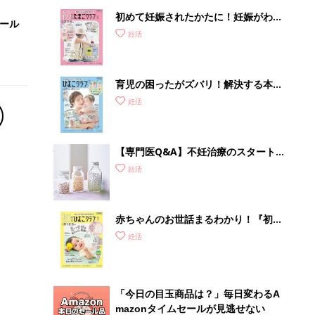
初めて妊娠されたかたに！妊娠がわか
セール
ったら最初に読む本『初めてのたまご
妊活
クラブ 夏号』
育児の困ったがズバリ！解決する本
『ひよこクラブ 秋号』 4カ月～2才
妊活
になるまで、育児に役立つ情報がいっ
ぱい！
【専門医Q&A】不妊治療のスタート
に、頼るべき必要な栄養素って？サプ
妊活
リメント＆健康食品は？
赤ちゃんのお世話まるわかり！『初め
てのひよこクラブ 夏号』〈巻頭大特
妊活
集〉初めての授乳がうまくいく！ お
っぱい・ミルクの基本と夏のトラブル
解決テク
「今日の目玉商品は？」毎日変わるA
mazonタイムセールが見逃せない