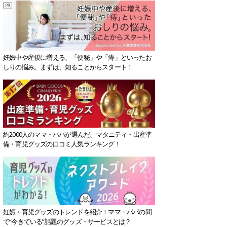
妊娠中や産後に増える、「便秘」や「痔」といったお
しりの悩み。まずは、知ることからスタート！
約2000人のママ・パパが選んだ、マタニティ・出産準
備・育児グッズの口コミ人気ランキング！
妊娠・育児グッズのトレンドを紹介！ママ・パパの間
で“今きている”話題のグッズ・サービスとは？