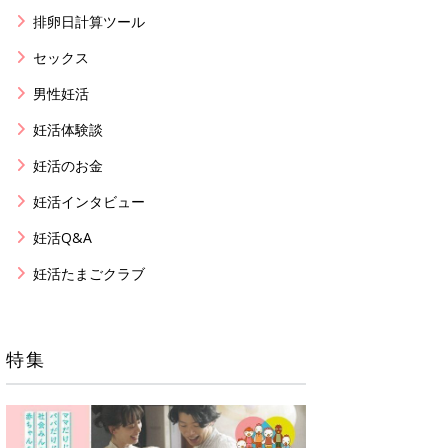
排卵日計算ツール
セックス
男性妊活
妊活体験談
妊活のお金
妊活インタビュー
妊活Q&A
妊活たまごクラブ
特集