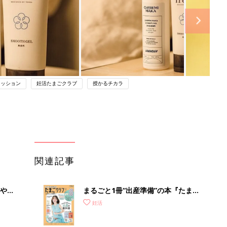
ァッション
妊活たまごクラブ
授かるチカラ
関連記事
やす
まるごと1冊“出産準備”の本『たまご
っ
クラブ 夏号』〈スペシャル大特集〉
妊活
夫婦で予習する 出産の教科書