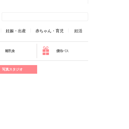
妊娠・出産
赤ちゃん・育児
妊活
離乳食
優待パス
写真スタジオ