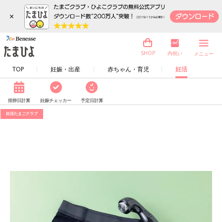
×
内祝い
SHOP
メニュー
TOP
妊娠・出産
赤ちゃん・育児
妊活
排卵日計算
妊娠チェッカー
予定日計算
妊活たまごクラブ