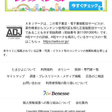
ＡＢＪマークは、この電子書店・電子書籍配信サービスが、
著作権者からコンテンツ使用許諾を得た正規版配信サービス
であることを示す登録商標（登録番号 第11091000号）です。
ABJマークの詳細、ABJマークを掲示しているサービスの一覧
はこちら→
https://aebs.or.jp/
本サイトに掲載されている記事・写真・イラスト等のコンテンツの無断転載を禁じま
す。
たまひよについて
利用規約
ポリシー
医師・専門家一覧
サイトマップ
調査・プレスリリース・メディア掲載
広告のご相談
お問い合わせ
利用者情報の取り扱いについて
個人情報保護への取り組みについて
会社案内
Copyright ©Benesse Corporation All rights reserved.