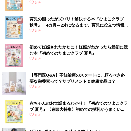
妊活
育児の困ったがズバリ！解決する本『ひよこクラブ
秋号』 4カ月～2才になるまで、育児に役立つ情報が
いっぱい！
妊活
初めて妊娠されたかたに！妊娠がわかったら最初に読
む本『初めてのたまごクラブ 夏号』
妊活
【専門医Q&A】不妊治療のスタートに、頼るべき必
要な栄養素って？サプリメント＆健康食品は？
妊活
赤ちゃんのお世話まるわかり！『初めてのひよこクラ
ブ 夏号』〈巻頭大特集〉初めての授乳がうまくい
く！ おっぱい・ミルクの基本と夏のトラブル 解決テ
妊活
ク