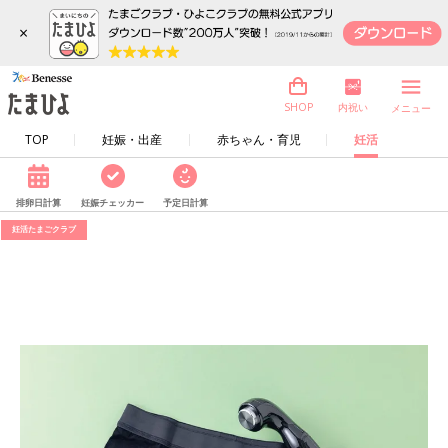
×
内祝い
SHOP
メニュー
TOP
妊娠・出産
赤ちゃん・育児
妊活
排卵日計算
妊娠チェッカー
予定日計算
妊活たまごクラブ