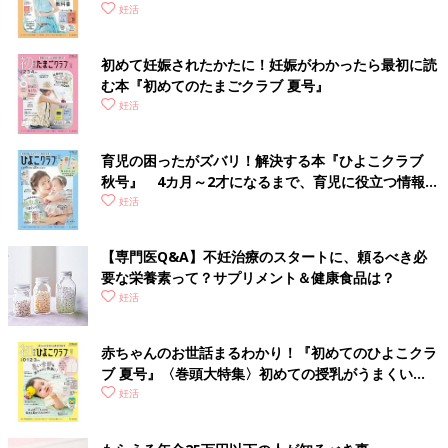
妊活
初めて妊娠されたかたに！妊娠がわかったら最初に読
む本『初めてのたまごクラブ 夏号』
妊活
育児の困ったがズバリ！解決する本『ひよこクラブ
秋号』 4カ月～2才になるまで、育児に役立つ情報が
いっぱい！
妊活
【専門医Q&A】不妊治療のスタートに、頼るべき必
要な栄養素って？サプリメント＆健康食品は？
妊活
赤ちゃんのお世話まるわかり！『初めてのひよこクラ
ブ 夏号』〈巻頭大特集〉初めての授乳がうまくい
く！ おっぱい・ミルクの基本と夏のトラブル 解決テ
妊活
ク