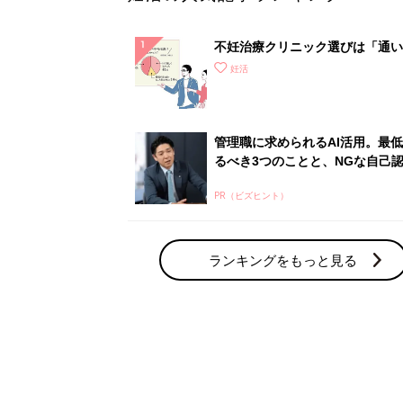
不妊治療クリニック選びは「通い
さ」が大切！選び方、重要3カ条
妊活
て？
管理職に求められるAI活用。最
るべき3つのことと、NGな自己
PR（ビズヒント）
ランキングをもっと見る