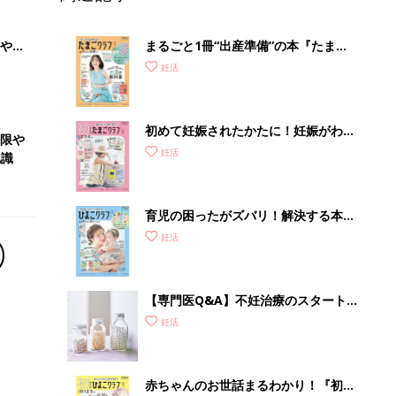
やす
まるごと1冊“出産準備”の本『たまご
っ
クラブ 夏号』〈スペシャル大特集〉
妊活
夫婦で予習する 出産の教科書
初めて妊娠されたかたに！妊娠がわか
低限や
ったら最初に読む本『初めてのたまご
妊活
認識
クラブ 夏号』
育児の困ったがズバリ！解決する本
『ひよこクラブ 秋号』 4カ月～2才
妊活
になるまで、育児に役立つ情報がいっ
ぱい！
【専門医Q&A】不妊治療のスタート
に、頼るべき必要な栄養素って？サプ
妊活
リメント＆健康食品は？
赤ちゃんのお世話まるわかり！『初め