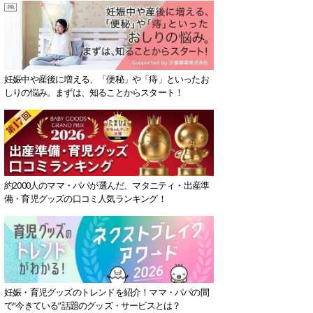
妊娠中や産後に増える、「便秘」や「痔」といったお
しりの悩み。まずは、知ることからスタート！
約2000人のママ・パパが選んだ、マタニティ・出産準
備・育児グッズの口コミ人気ランキング！
妊娠・育児グッズのトレンドを紹介！ママ・パパの間
で“今きている”話題のグッズ・サービスとは？