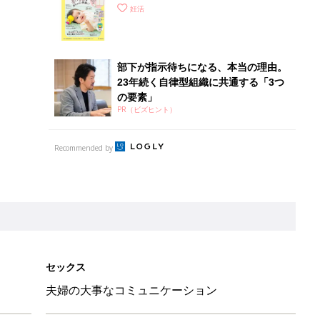
てのひよこクラブ 夏号』〈巻頭大特
妊活
集〉初めての授乳がうまくいく！ お
っぱい・ミルクの基本と夏のトラブル
解決テク
部下が指示待ちになる、本当の理由。
23年続く自律型組織に共通する「3つ
の要素」
PR（ビズヒント）
Recommended by
セックス
夫婦の大事なコミュニケーション