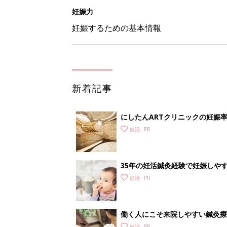
妊娠力
妊娠するための基本情報
新着記事
にしたんARTクリニックの妊娠
ク】
妊活
35年の妊活鍼灸経験で妊娠しや
美鍼灸院】
妊活
働く人にこそ来院しやすい鍼灸療
妊活