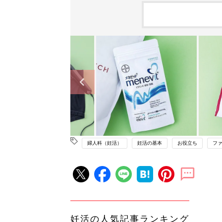
婦人科（妊活）
妊活の基本
お役立ち
フ
妊活の人気記事ランキング