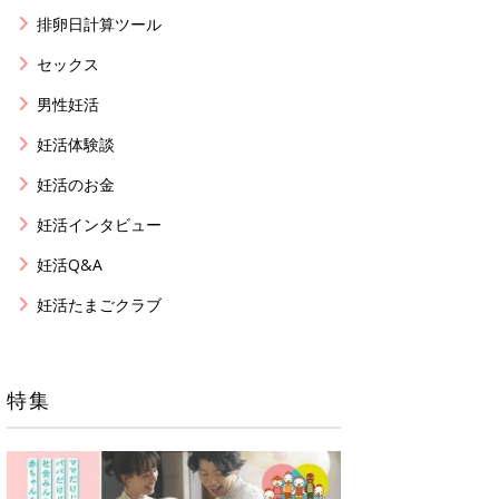
排卵日計算ツール
セックス
男性妊活
妊活体験談
妊活のお金
妊活インタビュー
妊活Q&A
妊活たまごクラブ
特集