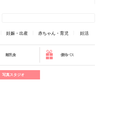
妊娠・出産
赤ちゃん・育児
妊活
離乳食
優待パス
写真スタジオ