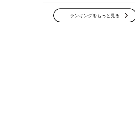
妊活の人気テーマ
体験談
みんなの妊活体験がいっぱい
妊娠力
妊娠するための基本情報