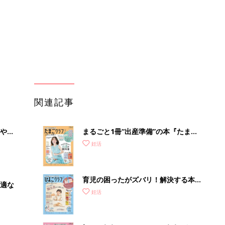
育児の困ったがズバリ！解決する本
適な
『ひよこクラブ 秋号』 4カ月～2才
妊活
になるまで、育児に役立つ情報がいっ
ぱい！
初めて妊娠されたかたに！妊娠がわか
ったら最初に読む本『初めてのたまご
妊活
クラブ 夏号』
【専門医Q&A】不妊治療のスタート
に、頼るべき必要な栄養素って？サプ
妊活
リメント＆健康食品は？
赤ちゃんのお世話まるわかり！『初め
てのひよこクラブ 夏号』〈巻頭大特
妊活
集〉初めての授乳がうまくいく！ お
っぱい・ミルクの基本と夏のトラブル
解決テク
団地フリマに行ったことある？ 掘り
出し物に出会えたよ