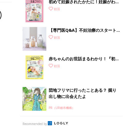
PR（UR都市機構）
Recommended by
セックス
夫婦の大事なコミュニケーション
男性妊活
男性の心と体を知ろう