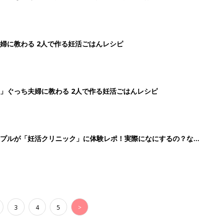
3
4
5
>