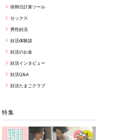
排卵日計算ツール
セックス
男性妊活
妊活体験談
妊活のお金
妊活インタビュー
妊活Q&A
妊活たまごクラブ
特集