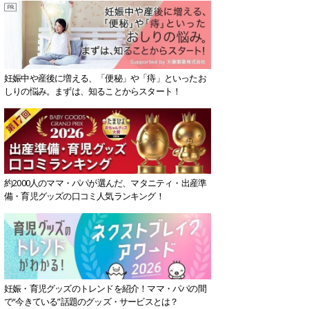
妊娠中や産後に増える、「便秘」や「痔」といったお
しりの悩み。まずは、知ることからスタート！
約2000人のママ・パパが選んだ、マタニティ・出産準
備・育児グッズの口コミ人気ランキング！
妊娠・育児グッズのトレンドを紹介！ママ・パパの間
で“今きている”話題のグッズ・サービスとは？