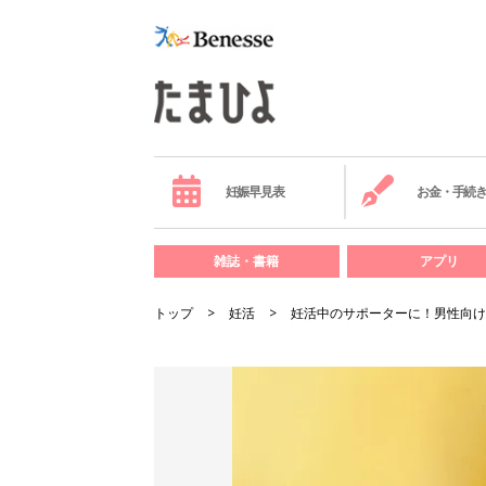
妊娠早見表
お金・手続
雑誌・書籍
アプリ
トップ
妊活
妊活中のサポーターに！男性向け