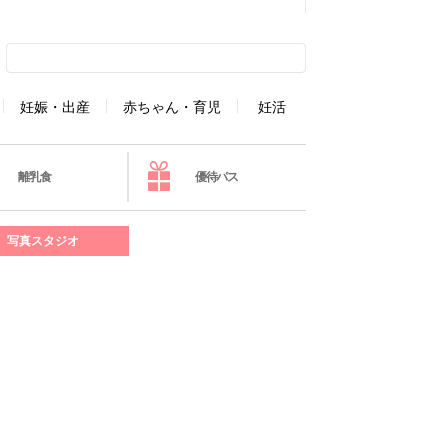
妊娠・出産
赤ちゃん・育児
妊活
離乳食
優待パス
写真スタジオ