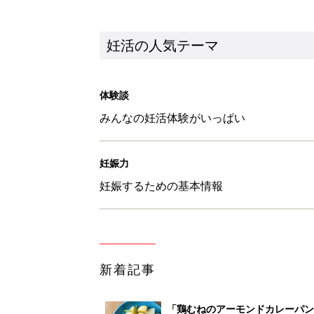
新着記事
「鶏むねのアーモンドカレーパン
妊活
「アスパラのボンゴレ」ぐっち夫
妊活
「鮭とあさりのアクアパッツァ風
妊活
【ブライダルチェック】読者カ
がわかるの？
妊活