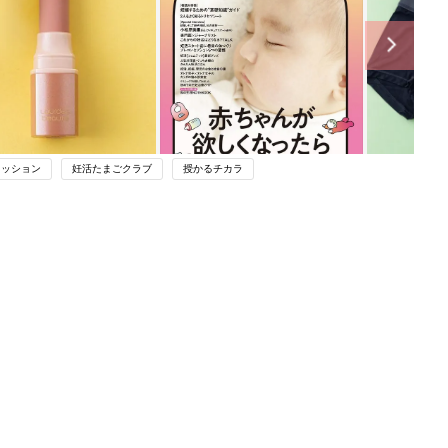
ァッション
妊活たまごクラブ
授かるチカラ
関連記事
やす
まるごと1冊“出産準備”の本『たまご
っ
クラブ 夏号』〈スペシャル大特集〉
妊活
夫婦で予習する 出産の教科書