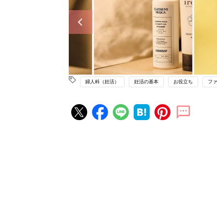
婦人科（妊活）
妊活の基本
お役立ち
フ
妊活の人気記事ランキング
不妊治療クリニック選びは「通い
さ」が大切！選び方、重要3カ条
妊活
て？