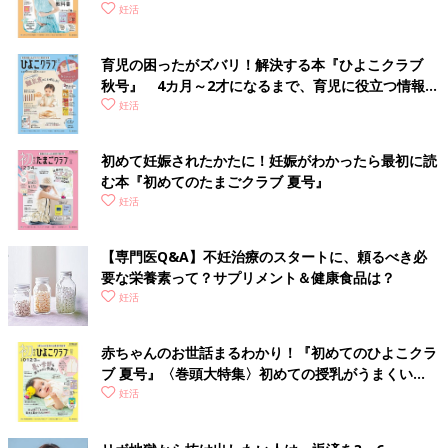
妊活
育児の困ったがズバリ！解決する本『ひよこクラブ
秋号』 4カ月～2才になるまで、育児に役立つ情報が
いっぱい！
妊活
初めて妊娠されたかたに！妊娠がわかったら最初に読
む本『初めてのたまごクラブ 夏号』
妊活
【専門医Q&A】不妊治療のスタートに、頼るべき必
要な栄養素って？サプリメント＆健康食品は？
妊活
赤ちゃんのお世話まるわかり！『初めてのひよこクラ
ブ 夏号』〈巻頭大特集〉初めての授乳がうまくい
く！ おっぱい・ミルクの基本と夏のトラブル 解決テ
妊活
ク