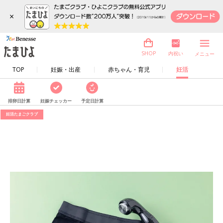
×
内祝い
SHOP
メニュー
TOP
妊娠・出産
赤ちゃん・育児
妊活
排卵日計算
妊娠チェッカー
予定日計算
妊活たまごクラブ