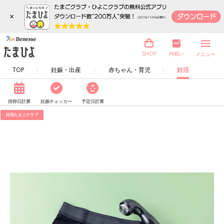
×
内祝い
SHOP
メニュー
TOP
妊娠・出産
赤ちゃん・育児
妊活
排卵日計算
妊娠チェッカー
予定日計算
妊活たまごクラブ