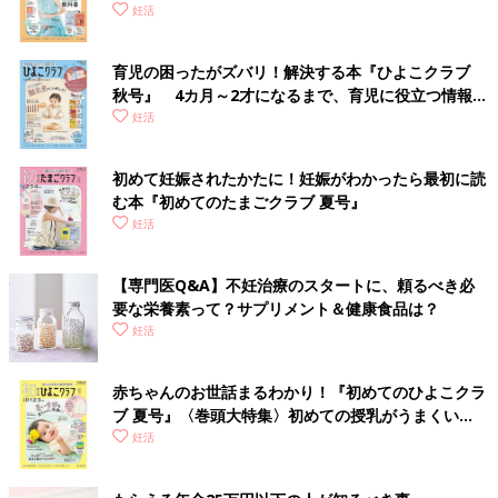
妊活
育児の困ったがズバリ！解決する本『ひよこクラブ
秋号』 4カ月～2才になるまで、育児に役立つ情報が
いっぱい！
妊活
初めて妊娠されたかたに！妊娠がわかったら最初に読
む本『初めてのたまごクラブ 夏号』
妊活
【専門医Q&A】不妊治療のスタートに、頼るべき必
要な栄養素って？サプリメント＆健康食品は？
妊活
赤ちゃんのお世話まるわかり！『初めてのひよこクラ
ブ 夏号』〈巻頭大特集〉初めての授乳がうまくい
く！ おっぱい・ミルクの基本と夏のトラブル 解決テ
妊活
ク