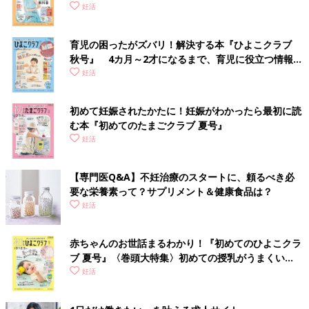
妊活
育児の困ったがズバリ！解決する本『ひよこクラブ
秋号』 4カ月～2才になるまで、育児に役立つ情報が
いっぱい！
妊活
初めて妊娠されたかたに！妊娠がわかったら最初に読
む本『初めてのたまごクラブ 夏号』
妊活
【専門医Q&A】不妊治療のスタートに、頼るべき必
要な栄養素って？サプリメント＆健康食品は？
妊活
赤ちゃんのお世話まるわかり！『初めてのひよこクラ
ブ 夏号』〈巻頭大特集〉初めての授乳がうまくい
く！ おっぱい・ミルクの基本と夏のトラブル 解決テ
妊活
ク