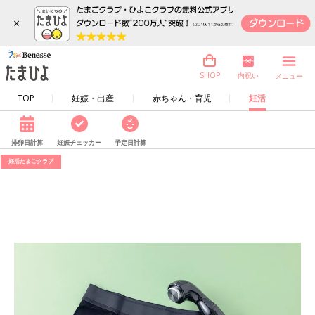
×
内祝い
SHOP
メニュー
TOP
妊娠・出産
赤ちゃん・育児
妊活
排卵日計算
妊娠チェッカー
予定日計算
妊活たまごクラブ