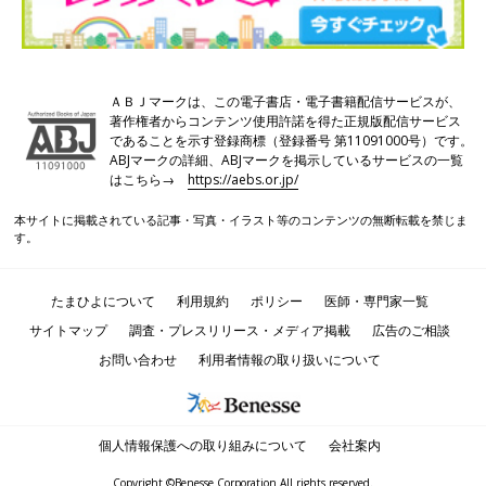
ＡＢＪマークは、この電子書店・電子書籍配信サービスが、
著作権者からコンテンツ使用許諾を得た正規版配信サービス
であることを示す登録商標（登録番号 第11091000号）です。
ABJマークの詳細、ABJマークを掲示しているサービスの一覧
はこちら→
https://aebs.or.jp/
本サイトに掲載されている記事・写真・イラスト等のコンテンツの無断転載を禁じま
す。
たまひよについて
利用規約
ポリシー
医師・専門家一覧
サイトマップ
調査・プレスリリース・メディア掲載
広告のご相談
お問い合わせ
利用者情報の取り扱いについて
個人情報保護への取り組みについて
会社案内
Copyright ©Benesse Corporation All rights reserved.