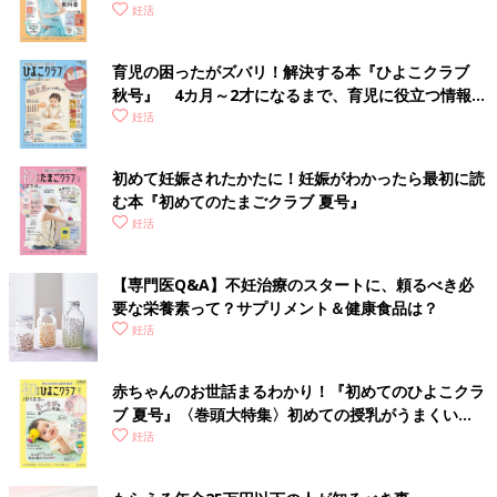
妊活
育児の困ったがズバリ！解決する本『ひよこクラブ
秋号』 4カ月～2才になるまで、育児に役立つ情報が
いっぱい！
妊活
初めて妊娠されたかたに！妊娠がわかったら最初に読
む本『初めてのたまごクラブ 夏号』
妊活
【専門医Q&A】不妊治療のスタートに、頼るべき必
要な栄養素って？サプリメント＆健康食品は？
妊活
赤ちゃんのお世話まるわかり！『初めてのひよこクラ
ブ 夏号』〈巻頭大特集〉初めての授乳がうまくい
く！ おっぱい・ミルクの基本と夏のトラブル 解決テ
妊活
ク