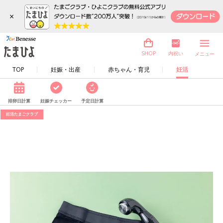
×
内祝い
SHOP
メニュー
TOP
妊娠・出産
赤ちゃん・育児
妊活
排卵日計算
妊娠チェッカー
予定日計算
妊活たまごクラブ