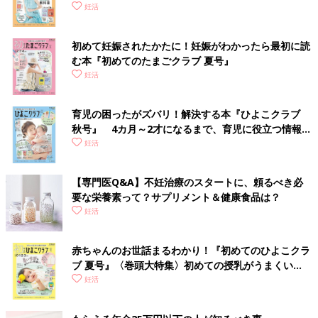
妊活
初めて妊娠されたかたに！妊娠がわかったら最初に読
む本『初めてのたまごクラブ 夏号』
妊活
育児の困ったがズバリ！解決する本『ひよこクラブ
秋号』 4カ月～2才になるまで、育児に役立つ情報が
いっぱい！
妊活
【専門医Q&A】不妊治療のスタートに、頼るべき必
要な栄養素って？サプリメント＆健康食品は？
妊活
赤ちゃんのお世話まるわかり！『初めてのひよこクラ
ブ 夏号』〈巻頭大特集〉初めての授乳がうまくい
く！ おっぱい・ミルクの基本と夏のトラブル 解決テ
妊活
ク