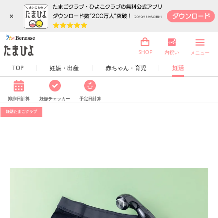
×
内祝い
SHOP
メニュー
TOP
妊娠・出産
赤ちゃん・育児
妊活
排卵日計算
妊娠チェッカー
予定日計算
妊活たまごクラブ