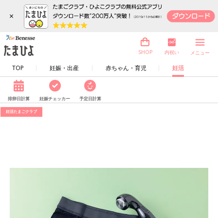
×
内祝い
SHOP
メニュー
TOP
妊娠・出産
赤ちゃん・育児
妊活
排卵日計算
妊娠チェッカー
予定日計算
妊活たまごクラブ