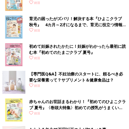
妊活
育児の困ったがズバリ！解決する本『ひよこクラブ
秋号』 4カ月～2才になるまで、育児に役立つ情報が
いっぱい！
妊活
初めて妊娠されたかたに！妊娠がわかったら最初に読
む本『初めてのたまごクラブ 夏号』
妊活
【専門医Q&A】不妊治療のスタートに、頼るべき必
要な栄養素って？サプリメント＆健康食品は？
妊活
赤ちゃんのお世話まるわかり！『初めてのひよこクラ
ブ 夏号』〈巻頭大特集〉初めての授乳がうまくい
く！ おっぱい・ミルクの基本と夏のトラブル 解決テ
妊活
ク