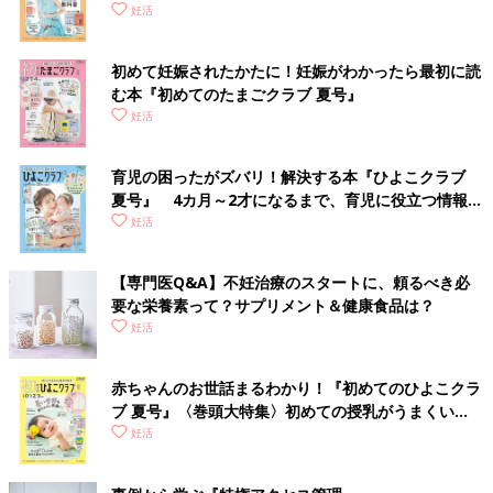
妊活
初めて妊娠されたかたに！妊娠がわかったら最初に読
む本『初めてのたまごクラブ 夏号』
妊活
育児の困ったがズバリ！解決する本『ひよこクラブ
夏号』 4カ月～2才になるまで、育児に役立つ情報が
いっぱい！
妊活
【専門医Q&A】不妊治療のスタートに、頼るべき必
要な栄養素って？サプリメント＆健康食品は？
妊活
赤ちゃんのお世話まるわかり！『初めてのひよこクラ
ブ 夏号』〈巻頭大特集〉初めての授乳がうまくい
く！ おっぱい・ミルクの基本と夏のトラブル 解決テ
妊活
ク