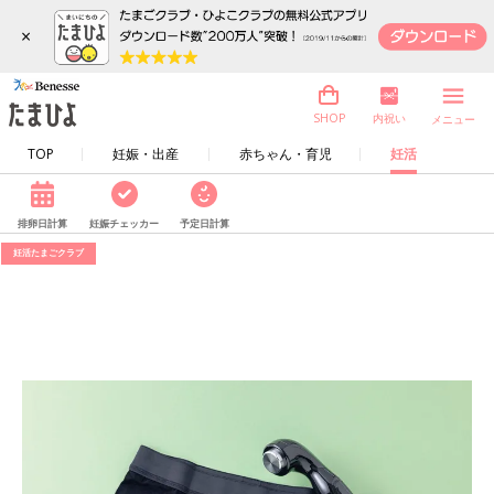
×
内祝い
SHOP
メニュー
TOP
妊娠・出産
赤ちゃん・育児
妊活
排卵日計算
妊娠チェッカー
予定日計算
妊活たまごクラブ