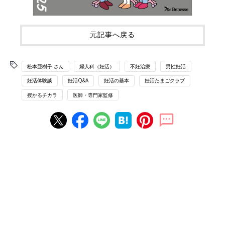
元記事へ戻る
松本亜樹子 さん
婦人科（妊活）
不妊治療
男性妊活
妊活体験談
妊活Q&A
妊活の基本
妊活たまごクラブ
授かるチカラ
医師・専門家監修