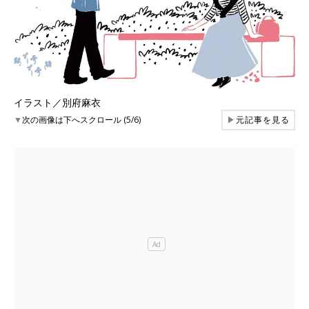
イラスト／別府麻衣
▼
次の画像は下へスクロール (5/6)
▶
元記事を見る