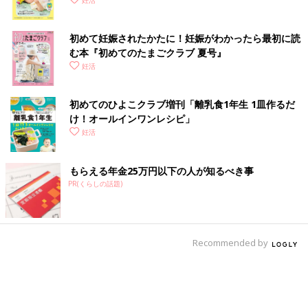
く！ おっぱい・ミルクの基本と夏のトラブル 解決テ
妊活
ク
初めて妊娠されたかたに！妊娠がわかったら最初に読
む本『初めてのたまごクラブ 夏号』
妊活
初めてのひよこクラブ増刊「離乳食1年生 1皿作るだ
け！オールインワン​レシピ」
妊活
もらえる年金25万円以下の人が知るべき事
PR(くらしの話題)
Recommended by