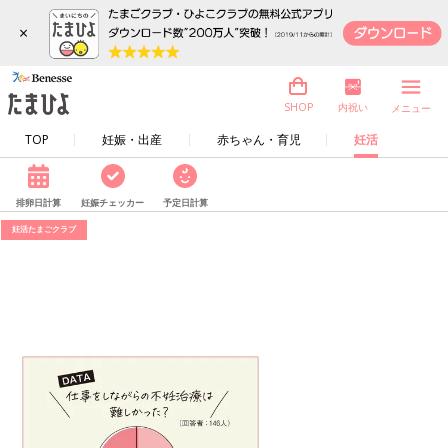
×
内祝い
SHOP
メニュー
TOP
妊娠・出産
赤ちゃん・育児
妊活
排卵日計算
妊娠チェッカー
予定日計算
妊活たまごクラブ