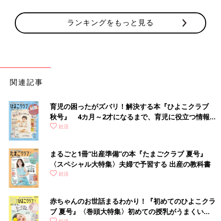
ランキングをもっと見る
関連記事
育児の困ったがズバリ！解決する本『ひよこクラブ
秋号』 4カ月～2才になるまで、育児に役立つ情報が
いっぱい！
妊活
まるごと1冊“出産準備”の本『たまごクラブ 夏号』
〈スペシャル大特集〉夫婦で予習する 出産の教科書
妊活
赤ちゃんのお世話まるわかり！『初めてのひよこクラ
ブ 夏号』〈巻頭大特集〉初めての授乳がうまくい