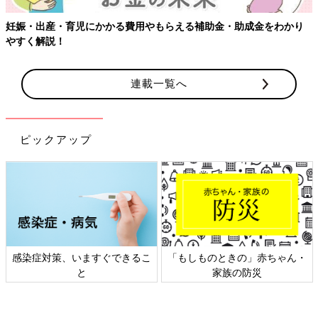
わかり
【ワクチン接種できるものも】妊婦の感染症対策、知ってお
連載一覧へ
ピックアップ
ちゃん・
日本外来小児科学会リーフレッ
六星占術 細木かおりさ
ト検討会
相談