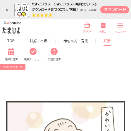
×
内祝い
SHOP
メニュー
TOP
妊娠・出産
赤ちゃん・育児
妊活
排卵日計算
妊娠チェッカー
予定日計算
妊活たまごクラブ