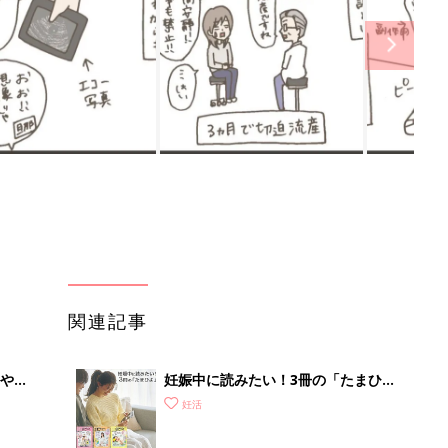
関連記事
やす
妊娠中に読みたい！3冊の「たまひ
っ
よ」
妊活