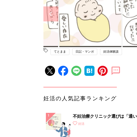
てとまま
日記・マンガ
妊活体験談
妊活の人気記事ランキング
不妊治療クリニック選びは「通い
さ」が大切！選び方、重要3カ条
妊活
て？