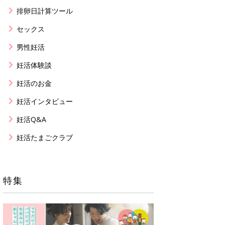
排卵日計算ツール
セックス
男性妊活
妊活体験談
妊活のお金
妊活インタビュー
妊活Q&A
妊活たまごクラブ
特集