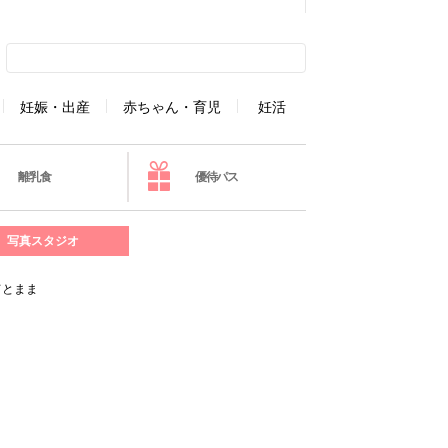
妊娠・出産
赤ちゃん・育児
妊活
離乳食
優待パス
写真スタジオ
てとまま