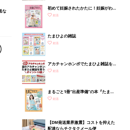
初めて妊娠されたかたに！妊娠がわか
送な
ったら最初に読む本『初めてのたまご
妊活
クラブ 夏号』
たまひよの雑誌
妊活
アカチャンホンポでたまひよ雑誌を買
うとポイント10倍【期間限定】
妊活
まるごと1冊“出産準備”の本『たまご
クラブ 夏号』〈スペシャル大特集〉
妊活
夫婦で予習する 出産の教科書
【DM発送業界激震】コストを抑えた
配達ならチクタクメール便