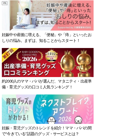
妊娠中や産後に増える、「便秘」や「痔」といったお
しりの悩み。まずは、知ることからスタート！
約2000人のママ・パパが選んだ、マタニティ・出産準
備・育児グッズの口コミ人気ランキング！
妊娠・育児グッズのトレンドを紹介！ママ・パパの間
で“今きている”話題のグッズ・サービスとは？