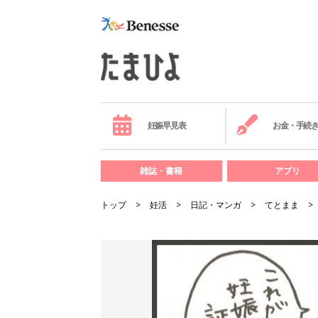
妊娠早見表
お金・手続
雑誌・書籍
アプリ
トップ
妊活
日記・マンガ
てとまま