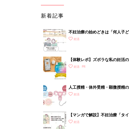
新着記事
不妊治療の始めどきは「何人子ど
妊活
【体験レポ】ズボラな私の妊活の
妊活
人工授精・体外受精・顕微授精の
妊活
【マンガで解説】不妊治療「タイ
診ガイドSTEP3
妊活