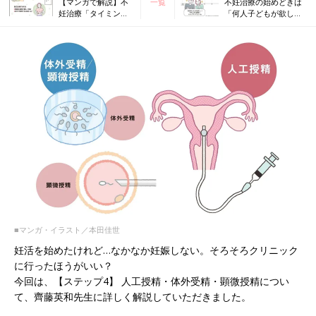
【マンガで解説】不
一覧
不妊治療の始めどきは
妊治療「タイミング
「何人子どもが欲しい
法」ってどんなも
か」次第！ 不妊治療
の？排卵誘発も 不妊
クリニック受診ガイド
治療クリニック受診
ガイドSTEP3
■マンガ・イラスト／本田佳世
妊活を始めたけれど…なかなか妊娠しない。そろそろクリニック
に行ったほうがいい？
今回は、【ステップ4】 人工授精・体外受精・顕微授精につい
て、齊藤英和先生に詳しく解説していただきました。