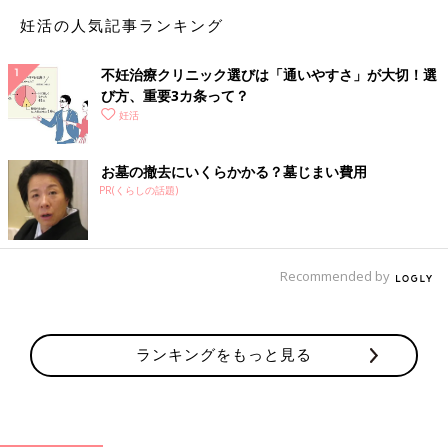
妊活の人気記事ランキング
不妊治療クリニック選びは「通いやすさ」が大切！選
び方、重要3カ条って？
妊活
お墓の撤去にいくらかかる？墓じまい費用
PR(くらしの話題)
人工授精は、採取した精子を専用の注射器を使って子宮の奥へ注
入し、受精の確率を高める方法。この方法を行うのは、男性側に
乏精子症や精子の運動性が低い精子無力症、女性側に精子の進入
を妨げる頸管粘液不全などのトラブルがあり、精子が子宮内をス
Recommended by
ムーズに進むことができない場合です。平均治療期間は3～6カ月
です。
ランキングをもっと見る
【Q】将来の不妊に備えて「卵子の凍結」はできますか？
技術的には可能です。卵子は凍結した年齢時点のものですが、凍
結した卵子を使用する時点の母体年齢が上がれば、妊娠成立後の