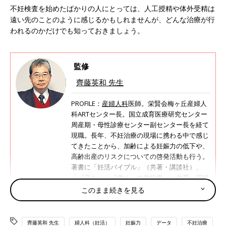
不妊検査を始めたばかりの人にとっては、人工授精や体外受精は
遠い先のことのように感じるかもしれませんが、どんな治療が行
われるのかだけでも知っておきましょう。
監修
齊藤英和 先生
PROFILE：
産婦人科
医師。栄賢会梅ヶ丘産婦人
科ARTセンター長。国立成育医療研究センター
周産期・母性診療センター副センター長を経て
現職。長年、不妊治療の現場に携わる中で感じ
てきたことから、加齢による妊娠力の低下や、
高齢出産のリスクについての啓発活動も行う。
著書に「妊活バイブル」（共著・講談社）、
「『産む』と『働く』の教科書」（共著・講談
社）など。
このまま続きを見る
マンガでわかる！いつかのための不妊治療クリニック受診ガイド
齊藤英和 先生
婦人科（妊活）
妊娠力
データ
不妊治療