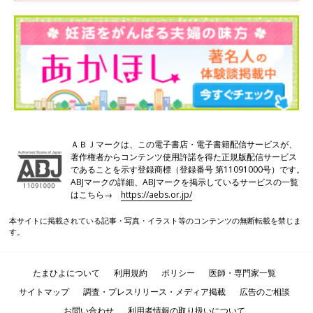
【マンガで解説】治療の流れを知ろう！
不妊治療クリニック受診ガイドSTEP2［
不妊の原因について］
妊活を始めたけれど…なかなか妊娠しない。そ
ろそろクリニックに行ったほうがいい？ クリニ
ックでの不妊治療の最初のステップは「検査」
です。どんな検査をするのか、また必要な準備
についてマンガでお伝えします！ その先にある
■マンガ・イラスト/本田佳世
治療の内容についても知っておきましょう。 今
■構成・文/関川香織
回は、【ステップ2】 不妊の原因について、齊
藤英和先生に詳しく解説していただきました。
ＡＢＪマークは、この電子書店・電子書籍配信サービスが、
※記事掲載の内容は2026年1月28日現在のものです。以降変更さ
検査が済むと、病気があれば治療をして、場合
著作権者からコンテンツ使用許諾を得た正規版配信サービス
れることもありますので、ご了承ください。
によっては病気の治療と並行して、いよいよ不
であることを示す登録商標（登録番号 第11091000号）です。
妊治療の計画を立てます。まずは医師の指導の
ABJマークの詳細、ABJマークを掲示しているサービスの一覧
▼『妊活たまごクラブ2026-2027』は、妊活に役立
はこちら→
https://aebs.or.jp/
もと、タイミング法からスタートするのがスタ
ンダードです。
つ情報が一冊に詰まった妊活スタートブック
本サイトに掲載されている記事・写真・イラスト等のコンテンツの無断転載を禁じま
す。
たまひよについて
利用規約
ポリシー
医師・専門家一覧
サイトマップ
調査・プレスリリース・メディア掲載
広告のご相談
お問い合わせ
利用者情報の取り扱いについて