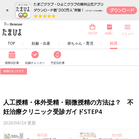
×
内祝い
SHOP
メニュー
TOP
妊娠・出産
赤ちゃん・育児
妊活
排卵日計算
妊娠チェッカー
予定日計算
妊活たまごクラブ
人工授精・体外受精・顕微授精の方法は？ 不
妊治療クリニック受診ガイドSTEP4
2026/06/24
更新
前の話
次の話