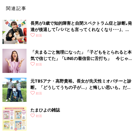
妊娠経過・出産・産後のリスクは格段に上がり、がんなど健康を
害するリスクも高くなります。また、凍結した卵子は保管にも解
関連記事
凍にも費用がかかりますし、凍結した卵子を使って、必ずしも妊
娠が成立するとは限りません。それよりも自然妊娠できる環境を
長男が3歳で知的障害と自閉スペクトラム症と診断｡発
早く整えるほうがいいでしょう。
達が後退して｢パパとも言ってくれなくなり･･･｣、元
プロバスケ選手･岡田優介
妊活
人工授精のプロセス
「夫まるごと無理になった」「子どもをとられると本
（1）排卵日に、採取した精子を子宮に注入する
気で信じてた」「LINEの着信音に舌打ち」 今じゃ笑
検査を行って排卵日を予測したら、その日にカップルで受診しま
い話。敵対心＆警戒心むき出しだった産後のガルガル
妊活
す。病院で精液を採取して洗浄などの処置をしたあとに、精子を
期エピソード。専門家に聞く
専用の注射器で子宮に注入します。自宅で採精し、女性が持参す
元TBSアナ・高野貴裕。長女が先天性ミオパチーと診
る場合もあります。
断。「どうしてうちの子が…」と悔しい思いも。だか
らこそ、娘との時間を全力で楽しみたい
妊活
（2）排卵の有無と黄体ホルモンの分泌状態を確認する
予測した排卵日のあとに超音波検査を行います。排卵が正常に起
こったか、子宮内を着床しやすい状態に整える黄体ホルモンが正
たまひよの雑誌
常に分泌されているかをチェックします。
妊活
（3）妊娠判定検査を行う
月経予定日を過ぎたら、妊娠が成立したかどうか、超音波検査や