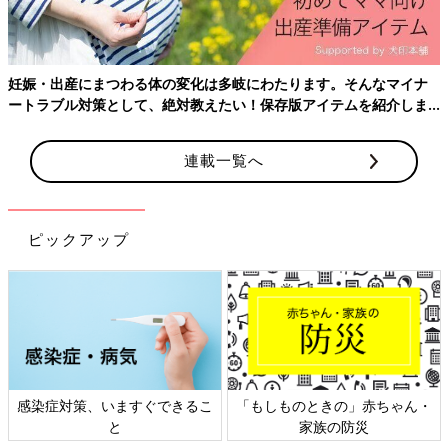
体外受精や顕微授精は、精子と卵子を採取して、胚を取り扱える
技術者（医師あるいは胚培養士）により、受精し培養したあと、
細胞分裂した胚を子宮に移植する方法です。男性の精子無力症や
妊娠・出産にまつわる体の変化は多岐にわたります。そんなマイナ
女性の卵管障害がある場合に、とくに有効な治療法とされていま
ートラブル対策として、絶対教えたい！保存版アイテムを紹介しま
す。体外受精と顕微授精の違いは受精の方法のみ。そのほかの過
す。
程はどちらも同じです。
連載一覧へ
体外受精／顕微授精のプロセス
ピックアップ
（1）排卵誘発を行う
質のよい卵子を育てるために、排卵誘発剤を用いるのが一般的で
す。状況に応じて、体への負担が軽い、低刺激の誘発剤を用いる
場合も。
（2）採卵・採精を行う
卵子が育ったら、卵巣から卵子を採取します（採卵）。採卵後、
精液を採取（採精）し、その中から運動性の高い精子を選択。
感染症対策、いますぐできるこ
「もしものときの」赤ちゃん・
と
家族の防災
（3）受精（媒精）を行う