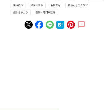
Vol.6
男性妊活
妊活の基本
お役立ち
妊活たまごクラブ
※参考：「妊活たまごクラブ 2026-2027」
授かるチカラ
医師・専門家監修
※この記事は、「妊活たまごクラブ2026-2027」からの抜粋で
す。
【マンガで解説】不妊治療「タイミング
法」ってどんなもの？排卵誘発も 不妊治
療クリニック受診ガイドSTEP3
妊活を始めたけれど…なかなか妊娠しない。そ
ろそろクリニックに行ったほうがいい？ 今回
は、不妊治療【ステップ3】 タイミング法と排
卵誘発について、齊藤英和先生に詳しく解説し
ていただきました。
【人工授精】精子を子宮に注入して受精の確率を高
める方法