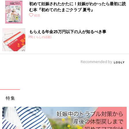
初めて妊娠されたかたに！妊娠がわかったら最初に読
尿検査、内診などで判定をします。
む本『初めてのたまごクラブ 夏号』
妊活
【体外受精／顕微授精】精子と卵子を体外で受精さ
もらえる年金25万円以下の人が知るべき事
せ、子宮に移植する方法
PR(くらしの話題)
Recommended by
特集