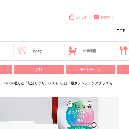
SHOP
内祝い
TOP
き
名づけ
出産準備
SNS
キャンペーン
・パパが選んだ「妊活サプリ」ベスト3とは!? 最新メンテナンスグッズも