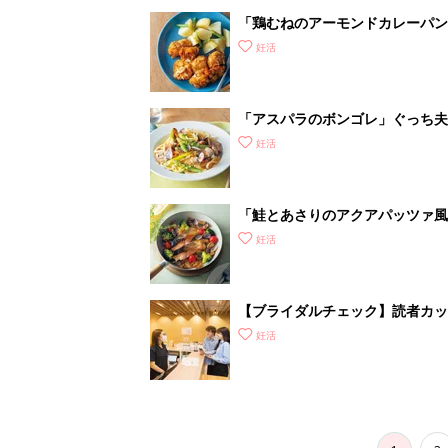
がわかるの？
妊活
1
2