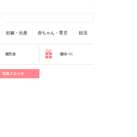
妊娠・出産
赤ちゃん・育児
妊活
離乳食
優待パス
写真スタジオ