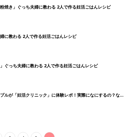
3
4
5
>