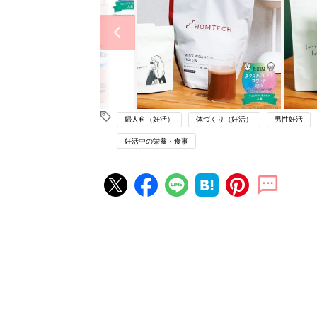
婦人科（妊活）
体づくり（妊活）
男性妊活
妊活中の栄養・食事
妊活の人気記事ランキング
不妊治療クリニック選びは「通い
さ」が大切！選び方、重要3カ条
妊活