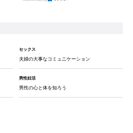
粉焼き」ぐっち夫婦に教わる 2人で作る妊活ごはんレシピ
婦に教わる 2人で作る妊活ごはんレシピ
」ぐっち夫婦に教わる 2人で作る妊活ごはんレシピ
ップルが「妊活クリニック」に体験レポ！実際になにするの？なに