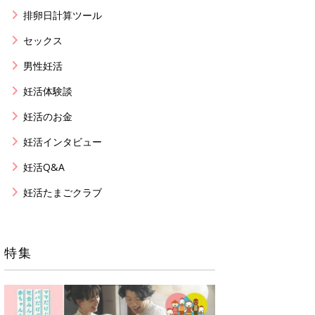
排卵日計算ツール
セックス
男性妊活
妊活体験談
妊活のお金
妊活インタビュー
妊活Q&A
妊活たまごクラブ
特集