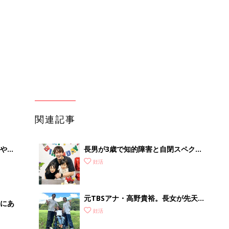
も言ってくれなくなり･･･｣、元プロバ
スケ選手･岡田優介
元TBSアナ・高野貴裕。長女が先天性
にあ
ミオパチーと診断。「どうしてうちの
妊活
子が…」と悔しい思いも。だからこ
そ、娘との時間を全力で楽しみたい
たまひよの雑誌
妊活
初めて妊娠されたかたに！妊娠がわか
ったら最初に読む本『初めてのたまご
妊活
クラブ 夏号』
まるごと1冊“出産準備”の本『たまご
クラブ 夏号』〈スペシャル大特集〉
妊活
夫婦で予習する 出産の教科書