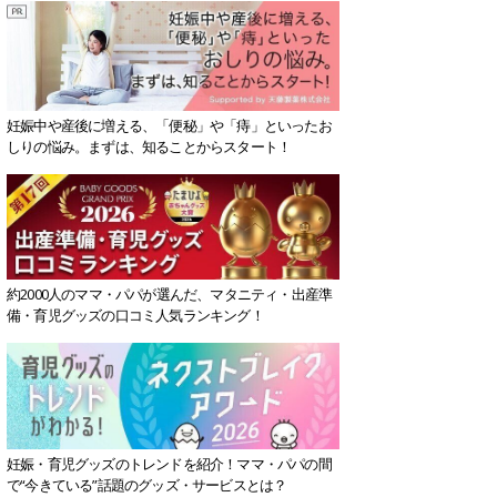
妊娠中や産後に増える、「便秘」や「痔」といったお
しりの悩み。まずは、知ることからスタート！
約2000人のママ・パパが選んだ、マタニティ・出産準
備・育児グッズの口コミ人気ランキング！
妊娠・育児グッズのトレンドを紹介！ママ・パパの間
で“今きている”話題のグッズ・サービスとは？