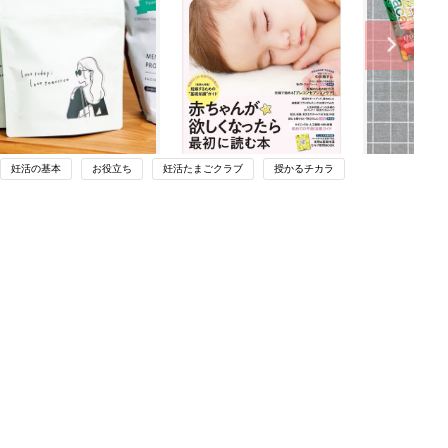
妊活の基本
お役立ち
妊活たまごクラブ
授かるチカラ
関連記事
やす
長男が3歳で知的障害と自閉スペクト
っ
ラム症と診断｡発達が後退して｢パパと
妊活