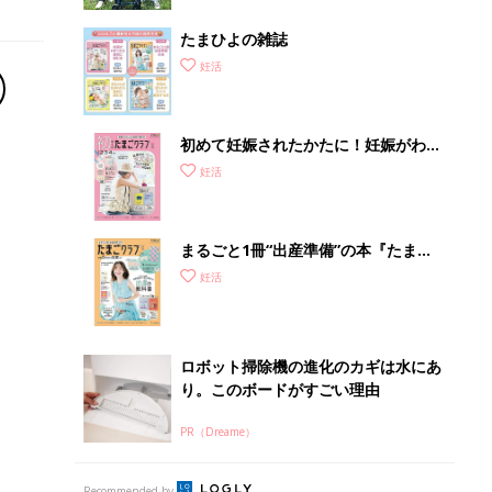
ロボット掃除機の進化のカギは水にあ
り。このボードがすごい理由
PR（Dreame）
Recommended by
セックス
夫婦の大事なコミュニケーション
男性妊活
男性の心と体を知ろう