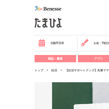
妊娠早見表
お金・手続
雑誌・書籍
アプリ
トップ
妊活
【妊活サポートグッズ】先輩ママ