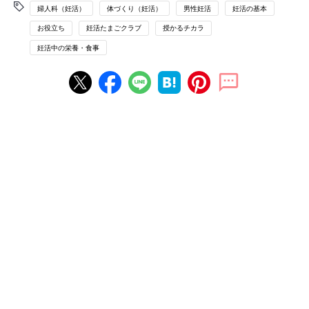
婦人科（妊活）
体づくり（妊活）
男性妊活
妊活の基本
お役立ち
妊活たまごクラブ
授かるチカラ
妊活中の栄養・食事