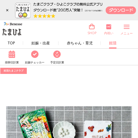
×
内祝い
SHOP
メニュー
TOP
妊娠・出産
赤ちゃん・育児
妊活
排卵日計算
妊娠チェッカー
予定日計算
妊活たまごクラブ