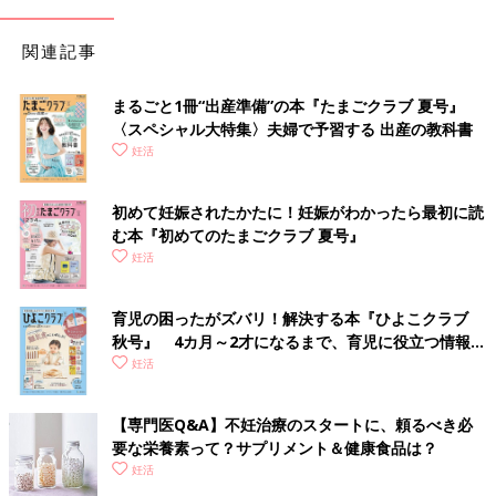
関連記事
まるごと1冊“出産準備”の本『たまごクラブ 夏号』
〈スペシャル大特集〉夫婦で予習する 出産の教科書
妊活
初めて妊娠されたかたに！妊娠がわかったら最初に読
む本『初めてのたまごクラブ 夏号』
妊活
育児の困ったがズバリ！解決する本『ひよこクラブ
秋号』 4カ月～2才になるまで、育児に役立つ情報が
いっぱい！
妊活
【専門医Q&A】不妊治療のスタートに、頼るべき必
要な栄養素って？サプリメント＆健康食品は？
妊活