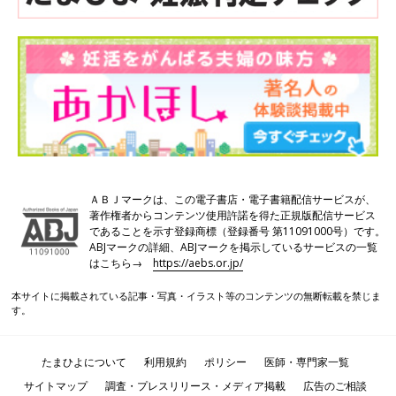
ＡＢＪマークは、この電子書店・電子書籍配信サービスが、
著作権者からコンテンツ使用許諾を得た正規版配信サービス
であることを示す登録商標（登録番号 第11091000号）です。
ABJマークの詳細、ABJマークを掲示しているサービスの一覧
はこちら→
https://aebs.or.jp/
本サイトに掲載されている記事・写真・イラスト等のコンテンツの無断転載を禁じま
す。
たまひよについて
利用規約
ポリシー
医師・専門家一覧
サイトマップ
調査・プレスリリース・メディア掲載
広告のご相談