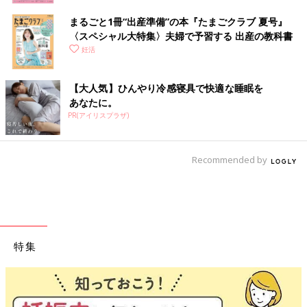
まるごと1冊“出産準備”の本『たまごクラブ 夏号』
〈スペシャル大特集〉夫婦で予習する 出産の教科書
妊活
【大人気】ひんやり冷感寝具で快適な睡眠を
あなたに。
PR(アイリスプラザ)
Recommended by
特集