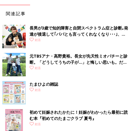
関連記事
長男が3歳で知的障害と自閉スペクトラム症と診断｡発
達が後退して｢パパとも言ってくれなくなり･･･｣、元
プロバスケ選手･岡田優介
妊活
元TBSアナ・高野貴裕。長女が先天性ミオパチーと診
断。「どうしてうちの子が…」と悔しい思いも。だか
らこそ、娘との時間を全力で楽しみたい
妊活
たまひよの雑誌
妊活
初めて妊娠されたかたに！妊娠がわかったら最初に読
む本『初めてのたまごクラブ 夏号』
妊活