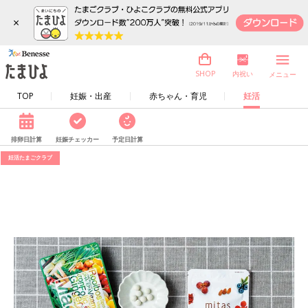
×
内祝い
SHOP
メニュー
TOP
妊娠・出産
赤ちゃん・育児
妊活
排卵日計算
妊娠チェッカー
予定日計算
妊活たまごクラブ