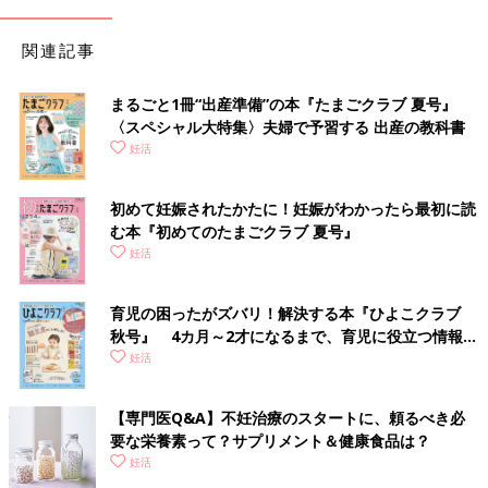
関連記事
まるごと1冊“出産準備”の本『たまごクラブ 夏号』
〈スペシャル大特集〉夫婦で予習する 出産の教科書
妊活
初めて妊娠されたかたに！妊娠がわかったら最初に読
む本『初めてのたまごクラブ 夏号』
妊活
育児の困ったがズバリ！解決する本『ひよこクラブ
秋号』 4カ月～2才になるまで、育児に役立つ情報が
いっぱい！
妊活
【専門医Q&A】不妊治療のスタートに、頼るべき必
要な栄養素って？サプリメント＆健康食品は？
妊活