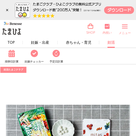
×
内祝い
SHOP
メニュー
TOP
妊娠・出産
赤ちゃん・育児
妊活
排卵日計算
妊娠チェッカー
予定日計算
妊活たまごクラブ