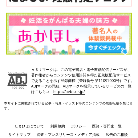
ＡＢＪマークは、この電子書店・電子書籍配信サービスが、
著作権者からコンテンツ使用許諾を得た正規版配信サービス
であることを示す登録商標（登録番号 第11091000号）です。
ABJマークの詳細、ABJマークを掲示しているサービスの一覧
はこちら→
https://aebs.or.jp/
本サイトに掲載されている記事・写真・イラスト等のコンテンツの無断転載を禁じま
す。
たまひよについて
利用規約
ポリシー
医師・専門家一覧
サイトマップ
調査・プレスリリース・メディア掲載
広告のご相談