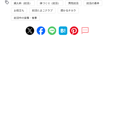
婦人科（妊活）
体づくり（妊活）
男性妊活
妊活の基本
お役立ち
妊活たまごクラブ
授かるチカラ
妊活中の栄養・食事