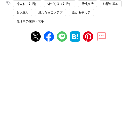
婦人科（妊活）
体づくり（妊活）
男性妊活
妊活の基本
お役立ち
妊活たまごクラブ
授かるチカラ
妊活中の栄養・食事