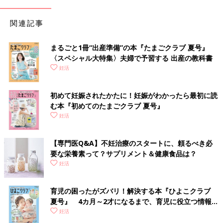
関連記事
まるごと1冊“出産準備”の本『たまごクラブ 夏号』
〈スペシャル大特集〉夫婦で予習する 出産の教科書
妊活
初めて妊娠されたかたに！妊娠がわかったら最初に読
む本『初めてのたまごクラブ 夏号』
妊活
【専門医Q&A】不妊治療のスタートに、頼るべき必
要な栄養素って？サプリメント＆健康食品は？
妊活
育児の困ったがズバリ！解決する本『ひよこクラブ
夏号』 4カ月～2才になるまで、育児に役立つ情報が
いっぱい！
妊活