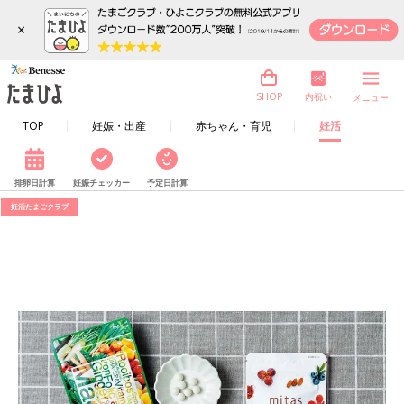
×
内祝い
SHOP
メニュー
TOP
妊娠・出産
赤ちゃん・育児
妊活
排卵日計算
妊娠チェッカー
予定日計算
妊活たまごクラブ