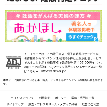
ＡＢＪマークは、この電子書店・電子書籍配信サービスが、
著作権者からコンテンツ使用許諾を得た正規版配信サービス
であることを示す登録商標（登録番号 第11091000号）です。
ABJマークの詳細、ABJマークを掲示しているサービスの一覧
はこちら→
https://aebs.or.jp/
本サイトに掲載されている記事・写真・イラスト等のコンテンツの無断転載を禁じま
す。
たまひよについて
利用規約
ポリシー
医師・専門家一覧
サイトマップ
調査・プレスリリース・メディア掲載
広告のご相談