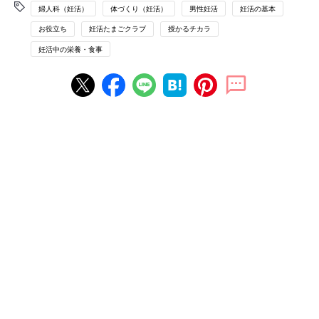
婦人科（妊活）
体づくり（妊活）
男性妊活
妊活の基本
お役立ち
妊活たまごクラブ
授かるチカラ
妊活中の栄養・食事