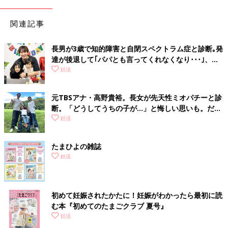
関連記事
長男が3歳で知的障害と自閉スペクトラム症と診断｡発
達が後退して｢パパとも言ってくれなくなり･･･｣、元
プロバスケ選手･岡田優介
妊活
元TBSアナ・高野貴裕。長女が先天性ミオパチーと診
断。「どうしてうちの子が…」と悔しい思いも。だか
らこそ、娘との時間を全力で楽しみたい
妊活
たまひよの雑誌
妊活
初めて妊娠されたかたに！妊娠がわかったら最初に読
む本『初めてのたまごクラブ 夏号』
妊活