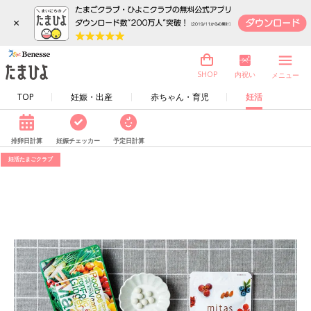
×
内祝い
SHOP
メニュー
TOP
妊娠・出産
赤ちゃん・育児
妊活
排卵日計算
妊娠チェッカー
予定日計算
妊活たまごクラブ