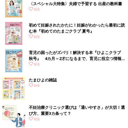
〈スペシャル大特集〉夫婦で予習する 出産の教科書
妊活
初めて妊娠されたかたに！妊娠がわかったら最初に読
む本『初めてのたまごクラブ 夏号』
妊活
育児の困ったがズバリ！解決する本『ひよこクラブ
秋号』 4カ月～2才になるまで、育児に役立つ情報が
いっぱい！
妊活
たまひよの雑誌
妊活
不妊治療クリニック選びは「通いやすさ」が大切！選
び方、重要3カ条って？
妊活