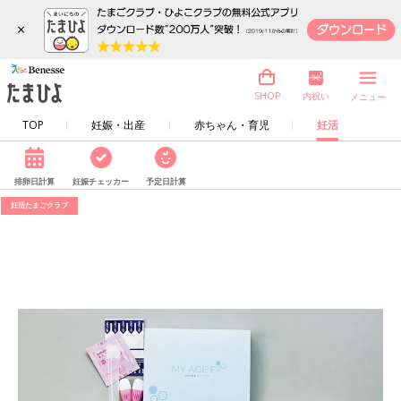
×
内祝い
SHOP
メニュー
TOP
妊娠・出産
赤ちゃん・育児
妊活
排卵日計算
妊娠チェッカー
予定日計算
妊活たまごクラブ