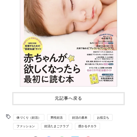
元記事へ戻る
体づくり（妊活）
男性妊活
妊活の基本
お役立ち
ファッション
妊活たまごクラブ
授かるチカラ