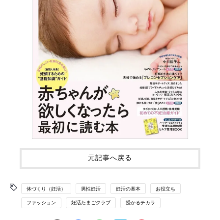
元記事へ戻る
体づくり（妊活）
男性妊活
妊活の基本
お役立ち
ファッション
妊活たまごクラブ
授かるチカラ