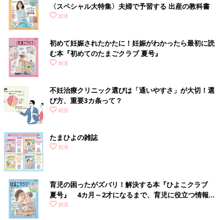
〈スペシャル大特集〉夫婦で予習する 出産の教科書
妊活
初めて妊娠されたかたに！妊娠がわかったら最初に読
む本『初めてのたまごクラブ 夏号』
妊活
不妊治療クリニック選びは「通いやすさ」が大切！選
び方、重要3カ条って？
妊活
たまひよの雑誌
妊活
育児の困ったがズバリ！解決する本『ひよこクラブ
夏号』 4カ月～2才になるまで、育児に役立つ情報が
いっぱい！
妊活