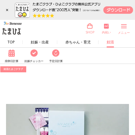
×
内祝い
SHOP
メニュー
TOP
妊娠・出産
赤ちゃん・育児
妊活
排卵日計算
妊娠チェッカー
予定日計算
妊活たまごクラブ