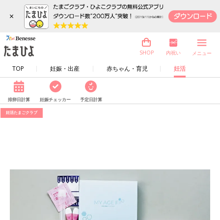
×
内祝い
SHOP
メニュー
TOP
妊娠・出産
赤ちゃん・育児
妊活
排卵日計算
妊娠チェッカー
予定日計算
妊活たまごクラブ