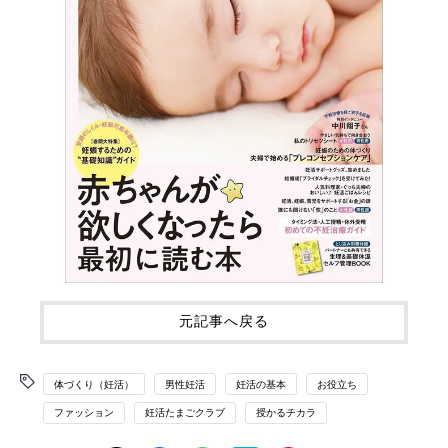
元記事へ戻る
体づくり（妊活）
男性妊活
妊活の基本
お役立ち
ファッション
妊活たまごクラブ
授かるチカラ