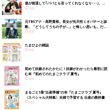
達が後退して｢パパとも言ってくれなくなり･･･｣、元
プロバスケ選手･岡田優介
妊活
元TBSアナ・高野貴裕。長女が先天性ミオパチーと診
断。「どうしてうちの子が…」と悔しい思いも。だか
らこそ、娘との時間を全力で楽しみたい
妊活
たまひよの雑誌
妊活
初めて妊娠されたかたに！妊娠がわかったら最初に読
む本『初めてのたまごクラブ 夏号』
妊活
まるごと1冊“出産準備”の本『たまごクラブ 夏号』
〈スペシャル大特集〉夫婦で予習する 出産の教科書
妊活