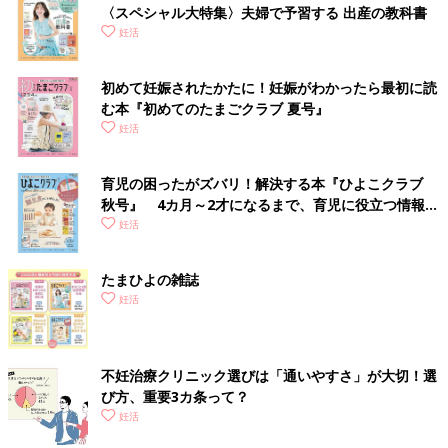
〈スペシャル大特集〉夫婦で予習する 出産の教科書
妊活
初めて妊娠されたかたに！妊娠がわかったら最初に読
む本『初めてのたまごクラブ 夏号』
妊活
育児の困ったがズバリ！解決する本『ひよこクラブ
秋号』 4カ月～2才になるまで、育児に役立つ情報が
いっぱい！
妊活
たまひよの雑誌
妊活
不妊治療クリニック選びは「通いやすさ」が大切！選
び方、重要3カ条って？
妊活