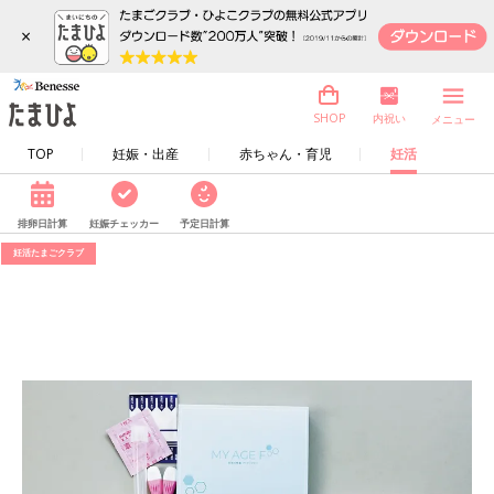
×
内祝い
SHOP
メニュー
TOP
妊娠・出産
赤ちゃん・育児
妊活
排卵日計算
妊娠チェッカー
予定日計算
妊活たまごクラブ