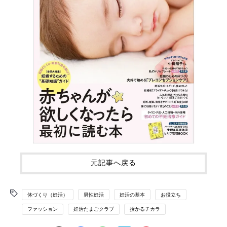
元記事へ戻る
体づくり（妊活）
男性妊活
妊活の基本
お役立ち
ファッション
妊活たまごクラブ
授かるチカラ