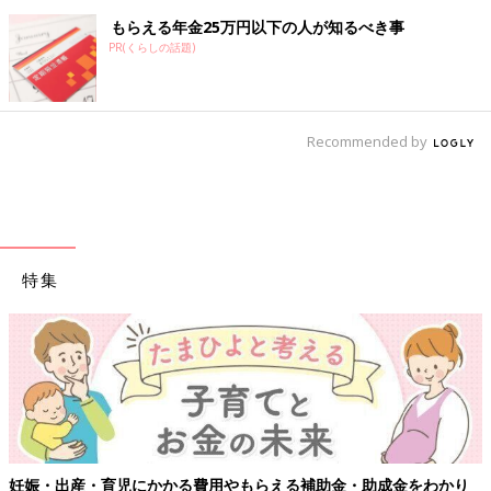
もらえる年金25万円以下の人が知るべき事
PR(くらしの話題)
Recommended by
特集
出産・育児にかかる費用やもらえる補助金・助成金をわかり
【ワク